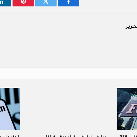
فيسبوك
تويتر
بينتيريست
ل
حرير