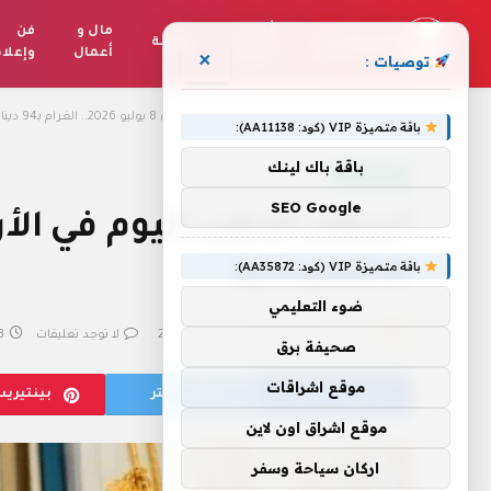
أخبار
مال و
فن
رياضة
العالم
أعمال
وإعلا
×
توصيات :
الرئيسية
»
أسعار الذهب اليوم في الأردن الأربعاء 8 يوليو 2026.. الغرام بـ94 ديناراً : CNN الاقتصادية
باقة متميزة VIP (كود: AA11138):
باقة باك لينك
مال و أعمال
SEO Google
الاقتصادية
باقة متميزة VIP (كود: AA35872):
ضوء التعليمي
بواسطة
فريق التحرير
8 يوليو، 2026
لا توجد تعليقات
3 دقا
صحيفة برق
موقع اشراقات
فيسبوك
تويتر
بينتيري
موقع اشراق اون لاين
اركان سياحة وسفر