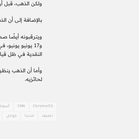
ولكن الذهب، قبل أ
بالإضافة إلى أن ال
و17 يونيو يونيو
النقدية في ظل قيا
وأما أن الذهب ينظر إ
لحائزيه.
ChromeOS
CNN
أسعار
تضيف
جديدا
جوجل