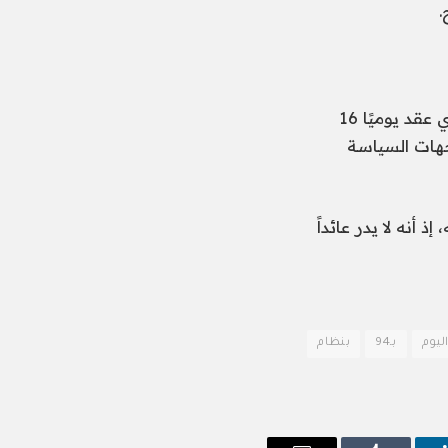
.
ويترقبونه أيضًا صدور الأربعاء محضر اجتماع لجنة السوق المفتوحة الفيدرالية، الذي عقد يوميًا 16
وجهات السياسة
 أنه لا يدر عائداً
ليوم
بـ94
بنظام