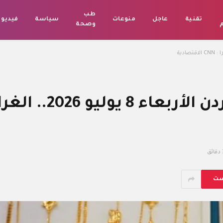
طب
تقنية
عاجل
منوعات
سياسة
فيديو
م
وصحة
ئق
ست