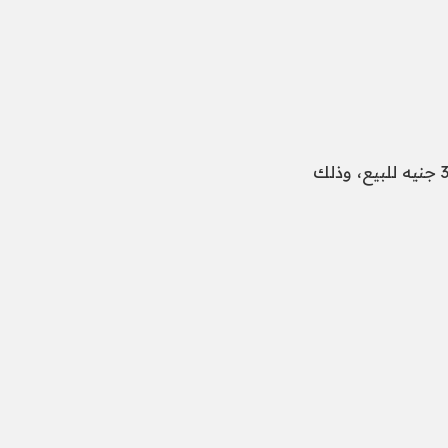
سجل سعر صرف الجنيه الإسترلينى أمام الجنيه المصرى 37.85 جنيه للشراء، 38.23 جنيه للبيع، وذلك