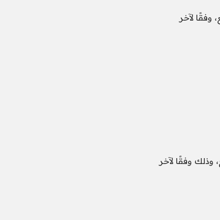
30.7 جنيه للشراء، و30.85 جنيه للبيع، وفقًا لآخر
رى 32.90 جنيه للشراء، 33.18 جنيه للبيع، وذلك وفقًا لآخر