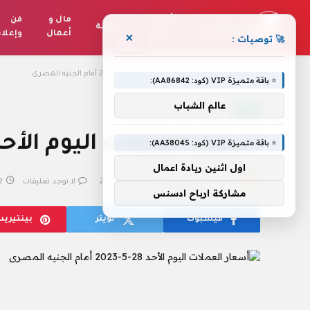
أخبار
مال و
فن
رياضة
العالم
أعمال
وإعلا
×
🚀 توصيات :
الرئيسية
»
أسعار العملات اليوم الأحد 28-5-2023 أمام الجنيه المصرى
⭐ باقة متميزة VIP (كود: AA86842):
عالم الشباب
تقنية
أسعار العملات اليوم الأحد 28-5-2023 أمام الجنيه الم
⭐ باقة متميزة VIP (كود: AA38045):
اول اثنين ريادة اعمال
بواسطة
فريق التحرير
28 مايو، 2023
لا توجد تعليقات
2 دقا
مشاركة ارباح ادسنس
فيسبوك
تويتر
بينتيري