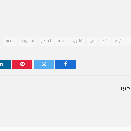
توك
تيك
فى
قانون
لجنة
لحظر
مشروع
نيابية
فيسبوك
تويتر
بينتيريست
ل
حرير