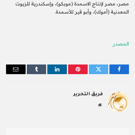
مصر، مصر لإنتاج الاسمدة (موبكو)، وإسكندرية للزيوت
المعدنية (أموك)، وأبو قير للأسمدة.
المصدر
فيسبوك
تويتر
بينتيريست
لينكدإن
Tumblr
البريد
الإلكترو
فريق التحرير
موقع
الويب