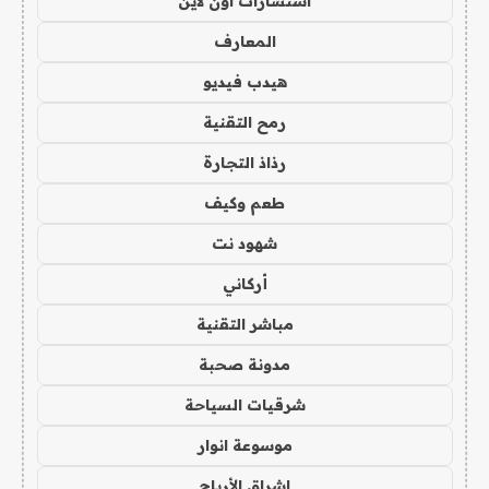
استشارات اون لاين
المعارف
هيدب فيديو
رمح التقنية
رذاذ التجارة
طعم وكيف
شهود نت
أركاني
مباشر التقنية
مدونة صحبة
شرقيات السياحة
موسوعة انوار
اشراق الأرباح