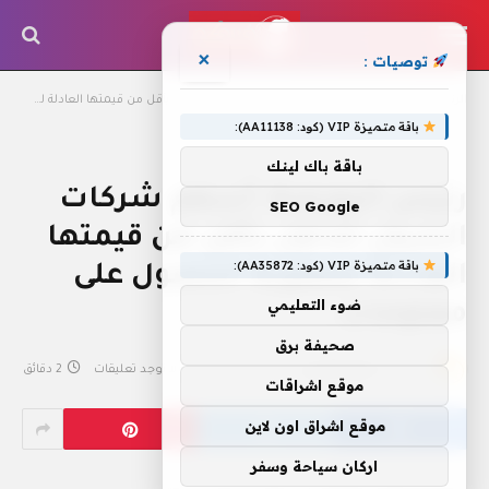
×
توصيات :
الرئيسية
»
رئيس البورصة: أسهم شركات البترول تتداول بأقل من قيمتها العادلة لصعوبة الحصول على معلومات
باقة متميزة VIP (كود: AA11138):
باقة باك لينك
رئيس البورصة: أسهم شركات
SEO Google
البترول تتداول بأقل من قيمتها
باقة متميزة VIP (كود: AA35872):
العادلة لصعوبة الحصول على
ضوء التعليمي
معلومات
صحيفة برق
بواسطة
فريق التحرير
4 يونيو، 2023
لا توجد تعليقات
2 دقائق
موقع اشراقات
موقع اشراق اون لاين
اركان سياحة وسفر