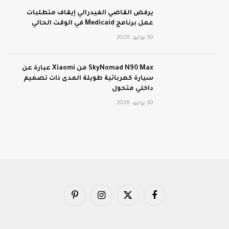
يرفض القاضي الفيدرالي إيقاف متطلبات
عمل برنامج Medicaid في الوقت الحالي
30 يوليو، 2026
SkyNomad N90 Max من Xiaomi عبارة عن
سيارة كهربائية طويلة المدى ذات تصميم
داخلي متحول
30 يوليو، 2026
فيسبوك
X
الانستغرام
بينتيريست
(Twitter)