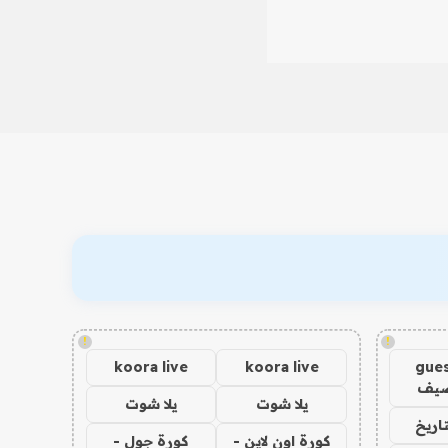
!
!
koora live
koora live
gues
ضيف
يلا شوت
يلا شوت
اريخ
كورة اون لاين -
كورة جول -