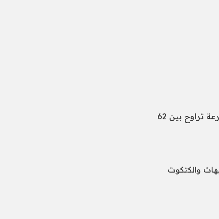
كشف سامح السيد رئيس شعبة الدواجن، أن سعر الكيلو الأبيض تسليم أرض المزرعة تراوح بين 62
اصة إلى أن سعر الساسو 73 جنيها والكتكوت الأبيض 8 جنيهات والكتكوت