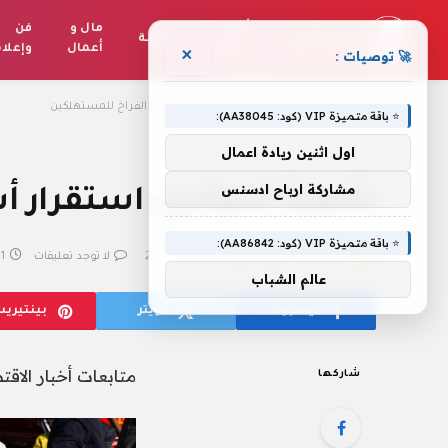
أخبار
مال و
فن
رياضة
العالم
أعمال
وإعلا
×
🚀 توصيات :
الرئيسية
»
شعبة الدواجن: استقرار أسعار كيلو الفراخ للمستهلكين
⭐ باقة متميزة VIP (كود: AA38045):
اول اثنين ريادة اعمال
مشاركة ارباح ادسنس
شعبة الدواجن: استقرار أ
⭐ باقة متميزة VIP (كود: AA86842):
بواسطة
فريق التحرير
4 يونيو، 2023
لا توجد تعليقات
1 دقائق
عالم الشباب
فيسبوك
تويتر
بينتيري
متابعات أخبار الاقت
شاركها