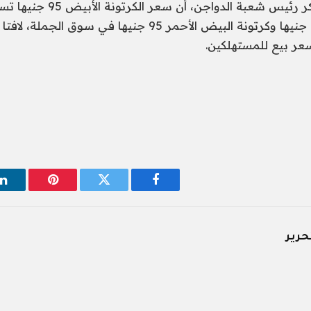
وفي سياق آخر ، ذكر رئيس شعبة الدواجن،
والبيض البلدي 117 جنيها وكرتونة البيض الأحمر 95 جنيها في س
فيسبوك
تويتر
بينتيريست
ل
حرير