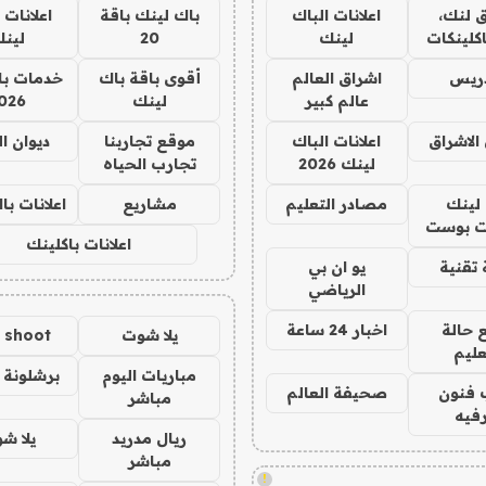
 لنك،
اعلانات الباك
باك لينك باقة
اعلانات 
كلينكات
لينك
20
لين
دريس
اشراق العالم
أقوى باقة باك
خدمات با
عالم كبير
لينك
026
الاشراق
اعلانات الباك
موقع تجاربنا
ديوان ا
لينك 2026
تجارب الحياه
لينك
مصادر التعليم
مشاريع
اعلانات ب
 بوست
اعلانات باكلينك
تقنية
يو ان بي
الرياضي
 حالة
اخبار 24 ساعة
يلا شوت
a shoot
عليم
مباريات اليوم
برشلونة 
 فنون
صحيفة العالم
مباشر
فيه
ريال مدريد
يلا ش
مباشر
!