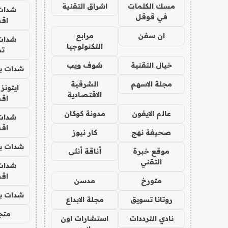
مسك الكلمات
اشراق التقنية
شدات
في قوقل
اق
ان سفن
مرابع
شدات
التكنولوجيا
تم
خيال التقنية
شوف ويب
شدات بب
مجلة الاسهم
الشرقية
ايتونز
الاقتصادية
اق
عالم الايفون
مدونة كوكان
شدات
اق
صحيفة نهج
كار نيوز
شدات بب
موقع خبرة
أناقة أنثى
التقني
شدات
اق
متورخ
مدسن
شدات بب
روتانا تسويق
مجلة الابداع
متجر 
نادي الترددات
استشارات اون