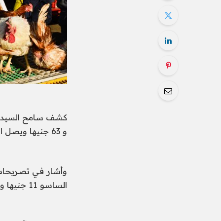
و 63 جنيها ويصل السعر النهائي للمستهلك بحوالي 70 إلى 75 جنيها في الأسواق.
الساسو 11 جنيها والأمهات البيضاء 56 جنيها.