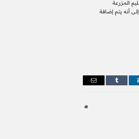
 أن سعر الكرتونة الأبيض 95 جنيها تسليم المزرعة
وق الجملة، لافتا إلى أنه يتم إضافة
ينكدإن
Tumblr
البريد
الإلكتروني
موقع
الويب