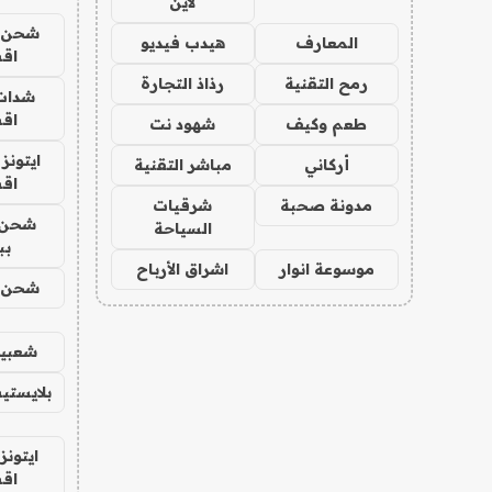
لاين
شحن يل
المعارف
هيدب فيديو
اق
رمح التقنية
رذاذ التجارة
شدات
اق
طعم وكيف
شهود نت
ايتونز
أركاني
مباشر التقنية
اق
مدونة صحبة
شرقيات
شحن 
السياحة
بب
موسوعة انوار
اشراق الأرباح
شحن يل
شعبية
بلايستي
ايتونز
اق