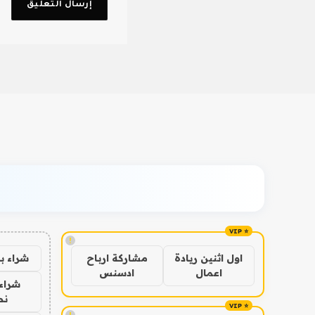
!
شراء ب
اول اثنين ريادة
مشاركة ارباح
اعمال
ادسنس
شراء 
نص
!