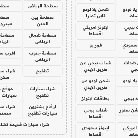
سطحة الرياض
سطح
ا لودو
شحن يلا لودو
ساط
تابي تمارا
سطحة بين
سطح
المدن
هيدرو
 ببجي
ايتونز امريكي
ساط
اقساط
سطحة شمال
سطحة 
الرياض
الري
 سعودي
فور يو
ساط
سطحة جنوب
اقرب س
الرياض
شدات
شدات ببجي عن
جي
طريق الايدي
تشليح
شراء سي
سكرا
ا لودو
شحن لودو عن
طريق الايدي
شراء سيارات
موقع ش
تشليح
سيارات 
 ببجي
بطاقات ايتونز
ارقام يشترون
شراء سي
شن ستور
شدات ببجي
سيارات تشليح
مصدو
اقساط
شراء سيارات قديمة تشلي
 امريكي
ايتونز سعودي
ساط
اقساط