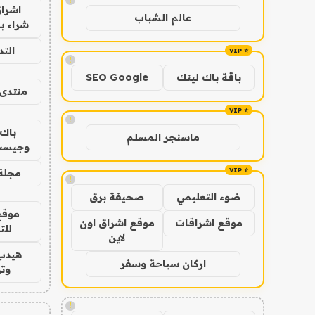
اشراق
عالم الشباب
شراء با
الت
!
باقة باك لينك
SEO Google
منتدى 
!
باك 
ماسنجر المسلم
وجيست
مجلة 
!
ضوء التعليمي
صحيفة برق
موقع
موقع اشراقات
موقع اشراق اون
للت
لاين
هيدب
اركان سياحة وسفر
وتر
!