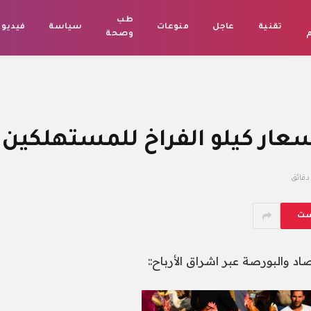
طب
تقنية
عاجل
منوعات
سياسة
فيديو
م
وصحة
سعار كيلو الفراخ للمستهلكين
ست
صاد والبورصة عبر اشراق الأرباح::