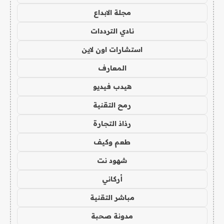
مجلة الابداع
نادي الترددات
استشارات اون لاين
المعارف
هيدب فيديو
رمح التقنية
رذاذ التجارة
طعم وكيف
شهود نت
أركاني
مباشر التقنية
مدونة صحبة