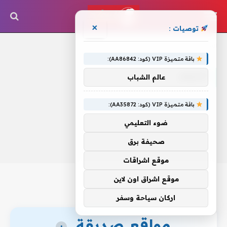
×
توصيات :
الرئيسية
»
أكثرهم
باقة متميزة VIP (كود: AA86842):
أكثرهم
عالم الشباب
باقة متميزة VIP (كود: AA35872):
ضوء التعليمي
صحيفة برق
موقع اشراقات
موقع اشراق اون لاين
اركان سياحة وسفر
مواقع صديقة