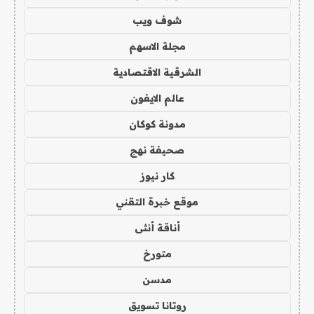
شوف ويب
مجلة الاسهم
الشرقية الاقتصادية
عالم الايفون
مدونة كوكان
صحيفة نهج
كار نيوز
موقع خبرة التقني
أناقة أنثى
متورخ
مدسن
روتانا تسويق