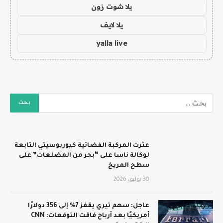
يلا شوت زون
يلا لايف
yalla live
عثرت المركبة الفضائية كيوريوسيتي التابعة
لوكالة ناسا على “بحر من المضلعات” على
سطح المريخ
30 يوليو، 2026
عاجل: سهم تيري يقفز 7% إلى 356 دولارًا
أمريكيًا بعد أرباح فاقت التوقعات: CNN