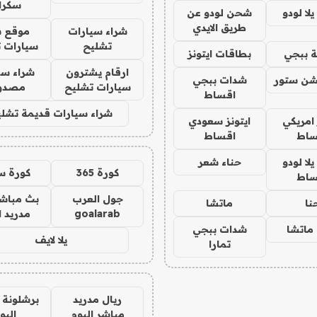
سكرا
ا لودو
شحن لودو عن
طريق الايدي
شراء سيارات
موقع ش
تشليح
سيارات 
 ببجي
بطاقات ايتونز
ارقام يشترون
شراء سي
شن ستور
شدات ببجي
سيارات تشليح
مصدو
اقساط
شراء سيارات قديمة تشلي
 امريكي
ايتونز سعودي
ساط
اقساط
ا لودو
حناء شعر
كورة 365
كورة س
ساط
جول العرب
بث مباشر
نا
ماتشا
goalarab
مدريد ا
ماتشا
شدات ببجي
يلا لايف
تمارا
ريال مدريد
برشلونة 
مباشر اليوم
اليو