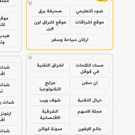
مجلة 
!
ضوء التعليمي
صحيفة برق
موقع
موقع اشراقات
موقع اشراق اون
للت
لاين
هيدب
اركان سياحة وسفر
وتر
!
مسك الكلمات
اشراق التقنية
شدات
في قوقل
اق
ان سفن
مرابع
شدات
التكنولوجيا
تم
خيال التقنية
شوف ويب
شدات بب
مجلة الاسهم
الشرقية
ايتونز
الاقتصادية
اق
عالم الايفون
مدونة كوكان
شدات