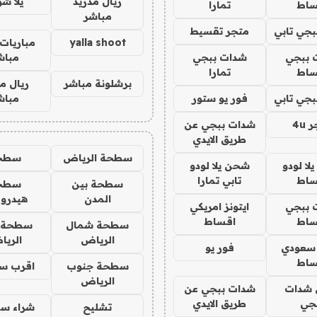
ريال مدريد
يلا ش
ساط
تمارا
مباشر
جي تابي
متجر تقسيط
yalla shoot
مباريات 
 ببجي
شدات ببجي
مباش
ساط
تمارا
برشلونة مباشر
ريال م
جي تابي
فور يو ستور
مباش
4u
شدات ببجي عن
طريق الايدي
سطحة الرياض
سطح
ا لودو
شحن يلا لودو
ساط
تابي تمارا
سطحة بين
سطح
المدن
هيدرو
 ببجي
ايتونز امريكي
ساط
اقساط
سطحة شمال
سطحة 
الرياض
الري
 سعودي
فور يو
ساط
سطحة جنوب
اقرب س
الرياض
شدات
شدات ببجي عن
جي
طريق الايدي
تشليح
شراء سي