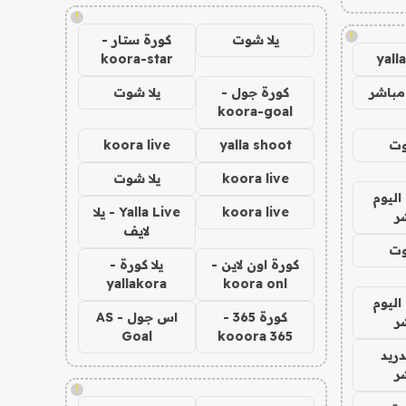
!
!
يلا شوت
كورة ستار -
koora-star
yall
مباشر
كورة جول -
يلا شوت
koora-goal
وت
yalla shoot
koora live
koora live
يلا شوت
اليوم
koora live
Yalla Live - يلا
ر
لايف
وت
كورة اون لاين -
يلا كورة -
yallakora
koora onl
اليوم
كورة 365 -
اس جول - AS
ر
Goal
kooora 365
دريد
ر
!