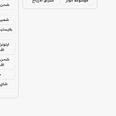
موسوعة انوار
اشراق الأرباح
شحن يل
شعبية
بلايستي
ايتونز
اق
شحن يل
اق
ح
شاي 