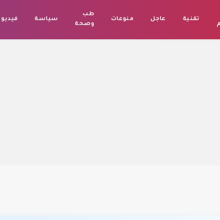
طب
تقنية
عاجل
منوعات
سياسة
فيديو
م
وصحة