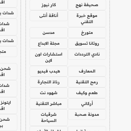
اق
صحيفة نهج
كار نيوز
شدات بب
موقع خبرة
أناقة أنثى
التقني
شدات
اق
متورخ
مدسن
شدات بب
روتانا تسويق
مجلة الابداع
متجر 
نادي الترددات
استشارات اون
لاين
شحن يل
المعارف
هيدب فيديو
اق
رمح التقنية
رذاذ التجارة
شدات
اق
طعم وكيف
شهود نت
ايتونز
أركاني
مباشر التقنية
اق
مدونة صحبة
شرقيات
شحن 
السياحة
بب