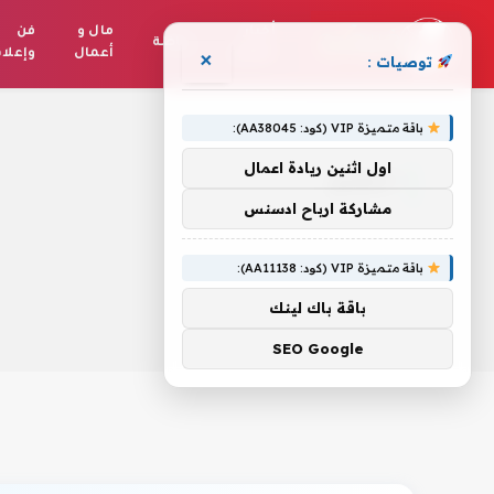
أخبار
مال و
فن
رياضة
العالم
أعمال
وإعلا
×
توصيات :
الرئيسية
»
أنطلاق
باقة متميزة VIP (كود: AA38045):
اول اثنين ريادة اعمال
أنطلاق
مشاركة ارباح ادسنس
باقة متميزة VIP (كود: AA11138):
باقة باك لينك
SEO Google