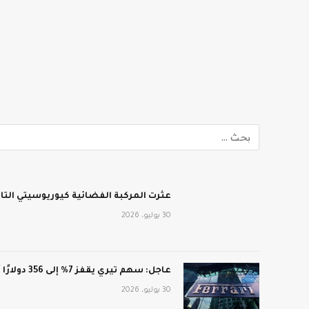
عثرت المركبة الفضائية كيوريوسيتي الت
30 يوليو، 2026
عاجل: سهم تيري يقفز 7% إلى 356 دولارًا أمريكيًا بعد أرباح فاقت التوقعات: CNN الاقتصادية
30 يوليو، 2026