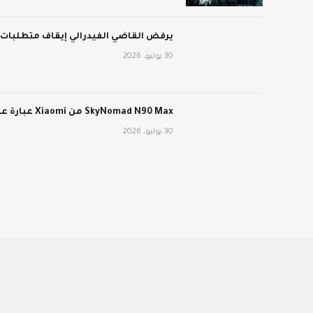
يرفض القاضي الفيدرالي إيقاف متطلبات عمل برنامج edicaid
30 يوليو، 2026
SkyNomad N90 Max من Xiaomi عبارة عن سيارة كهربائية طويلة المدى ذات تصميم داخلي متحول
30 يوليو، 2026