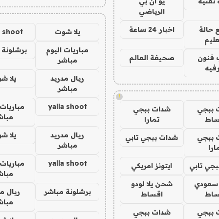
تقنية
يو ان بي
الرياضي
 حالة
اخبار 24 ساعة
يلا شوت
a shoot
عليم
مباريات اليوم
برشلونة 
 فنون
صحيفة العالم
مباشر
فيه
ريال مدريد
يلا ش
مباشر
!
yalla shoot
مباريات 
 ببجي
شدات ببجي
مباش
ساط
تمارا
ريال مدريد
يلا ش
 ببجي
شدات ببجي تابي
مباشر
ارا
yalla shoot
مباريات 
جي تابي
ايتونز امريكي
مباش
 سعودي
شحن يلا لودو
برشلونة مباشر
ريال م
ساط
اقساط
مباش
 ببجي
شدات ببجي