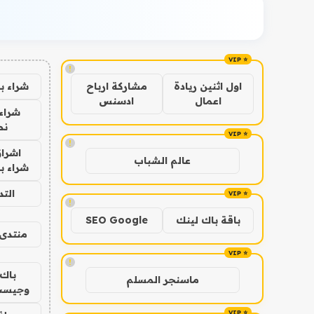
!
شراء ب
اول اثنين ريادة
مشاركة ارباح
اعمال
ادسنس
شراء 
نص
!
اشراق
عالم الشباب
شراء با
الت
!
باقة باك لينك
SEO Google
منتدى 
!
باك 
ماسنجر المسلم
وجيست