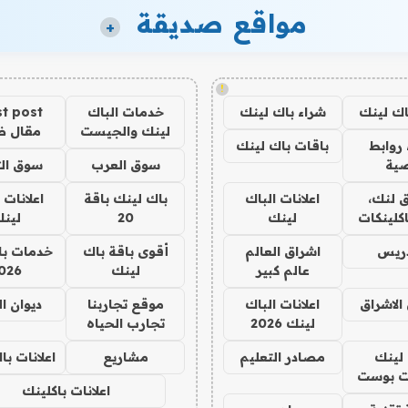
مواقع صديقة
+
!
اك لينك
شراء باك لينك
خدمات الباك
t post
لينك والجيست
مقال 
روابط
باقات باك لينك
ية
سوق العرب
سوق الت
 لنك،
اعلانات الباك
باك لينك باقة
اعلانات 
كلينكات
لينك
20
لين
دريس
اشراق العالم
أقوى باقة باك
خدمات با
عالم كبير
لينك
026
الاشراق
اعلانات الباك
موقع تجاربنا
ديوان ا
لينك 2026
تجارب الحياه
لينك
مصادر التعليم
مشاريع
اعلانات ب
 بوست
اعلانات باكلينك