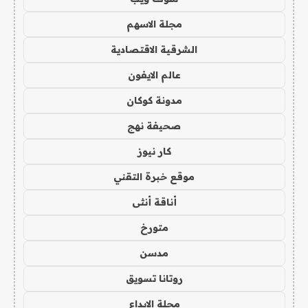
مجلة الاسهم
الشرقية الاقتصادية
عالم الايفون
مدونة كوكان
صحيفة نهج
كار نيوز
موقع خبرة التقني
أناقة أنثى
متورخ
مدسن
روتانا تسويق
مجلة الابداع