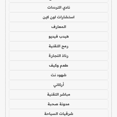
نادي الترددات
استشارات اون لاين
المعارف
هيدب فيديو
رمح التقنية
رذاذ التجارة
طعم وكيف
شهود نت
أركاني
مباشر التقنية
مدونة صحبة
شرقيات السياحة