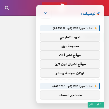
×
توصيات :
الرئيسية
»
إثرزيارة
باقة متميزة VIP (كود: AA35872):
إثرزيارة
ضوء التعليمي
صحيفة برق
موقع اشراقات
موقع اشراق اون لاين
اركان سياحة وسفر
باقة متميزة VIP (كود: AA26790):
ماسنجر المسلم
أخبار العالم