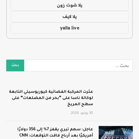
يلا شوت زون
يلا لايف
yalla live
عثرت المركبة الفضائية كيوريوسيتي التابعة
لوكالة ناسا على “بحر من المضلعات” على
سطح المريخ
30 يوليو، 2026
عاجل: سهم تيري يقفز 7% إلى 356 دولارًا
أمريكيًا بعد أرباح فاقت التوقعات: CNN