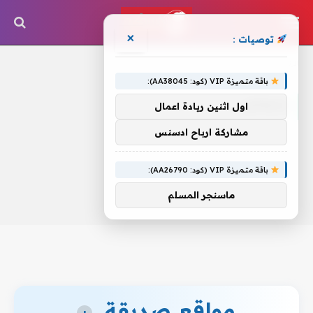
×
توصيات :
الرئيسية
»
إجهاض
باقة متميزة VIP (كود: AA38045):
إجهاض
اول اثنين ريادة اعمال
مشاركة ارباح ادسنس
باقة متميزة VIP (كود: AA26790):
ماسنجر المسلم
مواقع صديقة