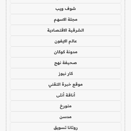
شوف ويب
مجلة الاسهم
الشرقية الاقتصادية
عالم الايفون
مدونة كوكان
صحيفة نهج
كار نيوز
موقع خبرة التقني
أناقة أنثى
متورخ
مدسن
روتانا تسويق