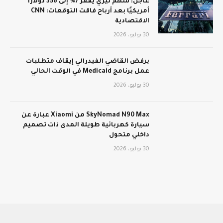
عاجل: سهم تيري يقفز 7% إلى 356 دولارًا
أمريكيًا بعد أرباح فاقت التوقعات: CNN
الاقتصادية
30 يوليو، 2026
يرفض القاضي الفيدرالي إيقاف متطلبات
عمل برنامج Medicaid في الوقت الحالي
30 يوليو، 2026
SkyNomad N90 Max من Xiaomi عبارة عن
سيارة كهربائية طويلة المدى ذات تصميم
داخلي متحول
30 يوليو، 2026