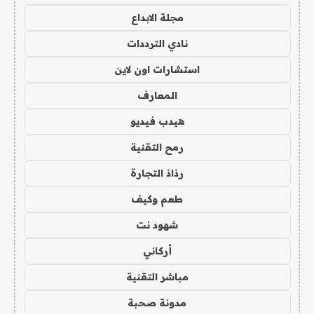
مجلة الابداع
نادي الترددات
استشارات اون لاين
المعارف
هيدب فيديو
رمح التقنية
رذاذ التجارة
طعم وكيف
شهود نت
أركاني
مباشر التقنية
مدونة صحبة