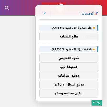
×
توصيات :
الرئيسية
»
إلتشي
باقة متميزة VIP (كود: AA86842):
إلتشي
عالم الشباب
باقة متميزة VIP (كود: AA35872):
ضوء التعليمي
صحيفة برق
موقع اشراقات
موقع اشراق اون لاين
اركان سياحة وسفر
رياضة