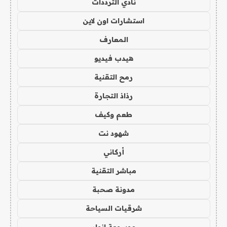
نادي الترددات
استشارات اون لاين
المعارف
هيدب فيديو
رمح التقنية
رذاذ التجارة
طعم وكيف
شهود نت
أركاني
مباشر التقنية
مدونة صحبة
شرقيات السياحة
موسوعة انوار