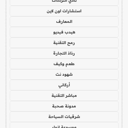
نادي الترددات
استشارات اون لاين
المعارف
هيدب فيديو
رمح التقنية
رذاذ التجارة
طعم وكيف
شهود نت
أركاني
مباشر التقنية
مدونة صحبة
شرقيات السياحة
موسوعة انوار