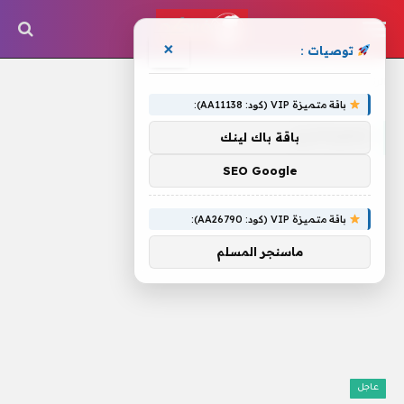
×
توصيات :
الرئيسية
»
إمفيتامين
باقة متميزة VIP (كود: AA11138):
إمفيتامين
باقة باك لينك
SEO Google
باقة متميزة VIP (كود: AA26790):
ماسنجر المسلم
عاجل