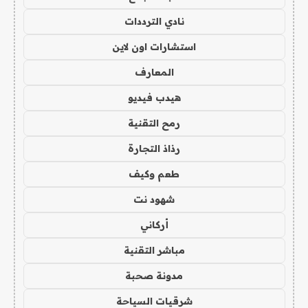
نادي الترددات
استشارات اون لاين
المعارف
هيدب فيديو
رمح التقنية
رذاذ التجارة
طعم وكيف
شهود نت
أركاني
مباشر التقنية
مدونة صحبة
شرقيات السياحة