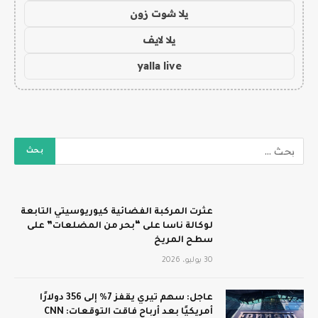
يلا شوت زون
يلا لايف
yalla live
عثرت المركبة الفضائية كيوريوسيتي التابعة
لوكالة ناسا على “بحر من المضلعات” على
سطح المريخ
30 يوليو، 2026
عاجل: سهم تيري يقفز 7% إلى 356 دولارًا
أمريكيًا بعد أرباح فاقت التوقعات: CNN