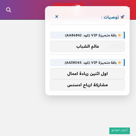
×
توصيات :
الرئيسية
»
إيطالى
باقة متميزة VIP (كود: AA86842):
إيطالى
عالم الشباب
باقة متميزة VIP (كود: AA38045):
اول اثنين ريادة اعمال
مشاركة ارباح ادسنس
أخبار العالم