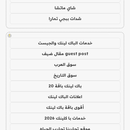
شاي ماتشا
شدات ببجي تمارا
!
خدمات الباك لينك والجيست
guest post مقال ضيف
سوق العرب
سوق التاريخ
باك لينك باقة 20
اعلانات الباك لينك
أقوى باقة باك لينك
خدمات با كلينك 2026
موقع تجاربنا تجارب الحياه