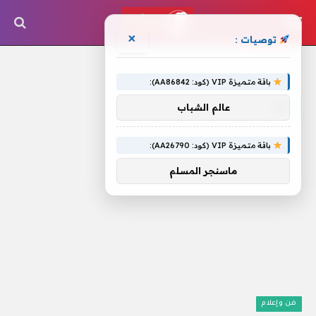
×
توصيات :
الرئيسية
»
ابو
باقة متميزة VIP (كود: AA86842):
ابو
عالم الشباب
باقة متميزة VIP (كود: AA26790):
ماسنجر المسلم
فن وإعلام