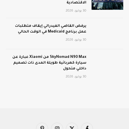
الاقتصادية
30 يوليو، 2026
يرفض القاضي الفيدرالي إيقاف متطلبات
عمل برنامج Medicaid في الوقت الحالي
30 يوليو، 2026
SkyNomad N90 Max من Xiaomi عبارة عن
سيارة كهربائية طويلة المدى ذات تصميم
داخلي متحول
30 يوليو، 2026