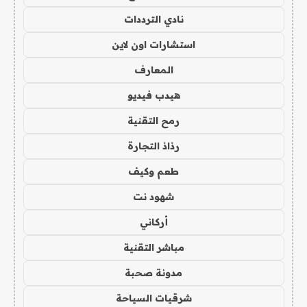
نادي الترددات
استشارات اون لاين
المعارف
هيدب فيديو
رمح التقنية
رذاذ التجارة
طعم وكيف
شهود نت
أركاني
مباشر التقنية
مدونة صحبة
شرقيات السياحة