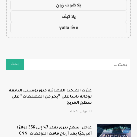
يلا شوت زون
يلا لايف
yalla live
عثرت المركبة الفضائية كيوريوسيتي التابعة
لوكالة ناسا على “بحر من المضلعات” على
سطح المريخ
30 يوليو، 2026
عاجل: سهم تيري يقفز 7% إلى 356 دولارًا
أمريكيًا بعد أرباح فاقت التوقعات: CNN