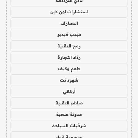
نادي الترددات
استشارات اون لاين
المعارف
هيدب فيديو
رمح التقنية
رذاذ التجارة
طعم وكيف
شهود نت
أركاني
مباشر التقنية
مدونة صحبة
شرقيات السياحة
موسوعة انوار