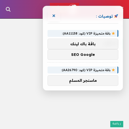
×
توصيات :
الرئيسية
»
اعتقل
باقة متميزة VIP (كود: AA11138):
اعتقل
باقة باك لينك
SEO Google
باقة متميزة VIP (كود: AA26790):
ماسنجر المسلم
رياضة