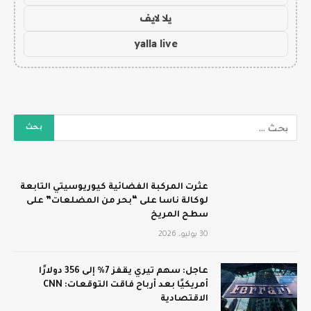
يلا لايف
yalla live
عثرت المركبة الفضائية كيوريوسيتي التابعة
لوكالة ناسا على “بحر من المضلعات” على
سطح المريخ
30 يوليو، 2026
عاجل: سهم تيري يقفز 7% إلى 356 دولارًا
أمريكيًا بعد أرباح فاقت التوقعات: CNN
الاقتصادية