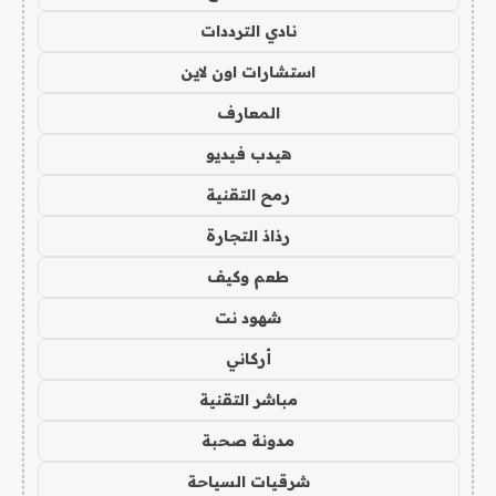
نادي الترددات
استشارات اون لاين
المعارف
هيدب فيديو
رمح التقنية
رذاذ التجارة
طعم وكيف
شهود نت
أركاني
مباشر التقنية
مدونة صحبة
شرقيات السياحة