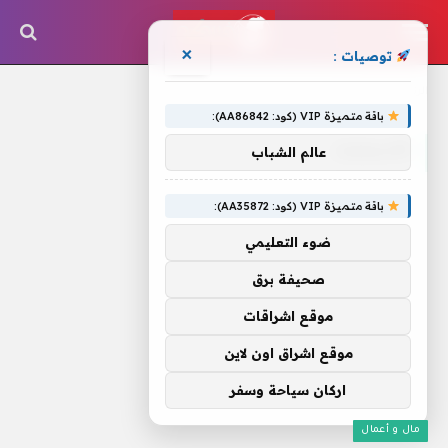
×
توصيات :
الرئيسية
»
الأسمنت
باقة متميزة VIP (كود: AA86842):
الأسمنت
عالم الشباب
باقة متميزة VIP (كود: AA35872):
ضوء التعليمي
صحيفة برق
موقع اشراقات
موقع اشراق اون لاين
اركان سياحة وسفر
مال و أعمال