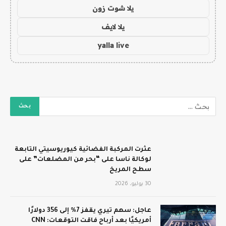
يلا شوت زون
يلا لايف
yalla live
عثرت المركبة الفضائية كيوريوسيتي التابعة
لوكالة ناسا على “بحر من المضلعات” على
سطح المريخ
30 يوليو، 2026
عاجل: سهم تيري يقفز 7% إلى 356 دولارًا
أمريكيًا بعد أرباح فاقت التوقعات: CNN