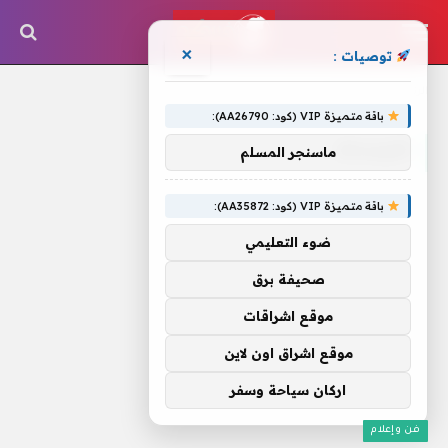
×
توصيات :
الرئيسية
»
الأوساط
باقة متميزة VIP (كود: AA26790):
الأوساط
ماسنجر المسلم
باقة متميزة VIP (كود: AA35872):
ضوء التعليمي
صحيفة برق
موقع اشراقات
موقع اشراق اون لاين
اركان سياحة وسفر
فن وإعلام