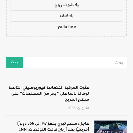
يلا شوت زون
يلا لايف
yalla live
عثرت المركبة الفضائية كيوريوسيتي التابعة
لوكالة ناسا على “بحر من المضلعات” على
سطح المريخ
30 يوليو، 2026
عاجل: سهم تيري يقفز 7% إلى 356 دولارًا
أمريكيًا بعد أرباح فاقت التوقعات: CNN