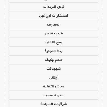
نادي الترددات
استشارات اون لاين
المعارف
هيدب فيديو
رمح التقنية
رذاذ التجارة
طعم وكيف
شهود نت
أركاني
مباشر التقنية
مدونة صحبة
شرقيات السياحة