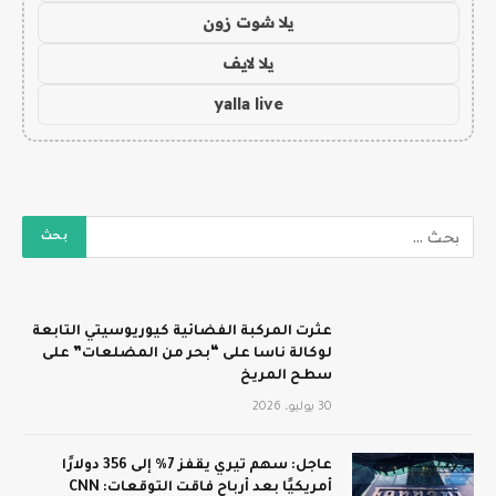
يلا شوت زون
يلا لايف
yalla live
عثرت المركبة الفضائية كيوريوسيتي التابعة
لوكالة ناسا على “بحر من المضلعات” على
سطح المريخ
30 يوليو، 2026
عاجل: سهم تيري يقفز 7% إلى 356 دولارًا
أمريكيًا بعد أرباح فاقت التوقعات: CNN