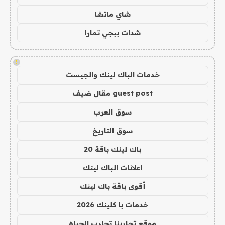
شاي ماتشا
شدات ببجي تمارا
!
خدمات الباك لينك والجيست
guest post مقال ضيف
سوق العرب
سوق التاريخ
باك لينك باقة 20
اعلانات الباك لينك
أقوى باقة باك لينك
خدمات با كلينك 2026
موقع تجاربنا تجارب الحياه