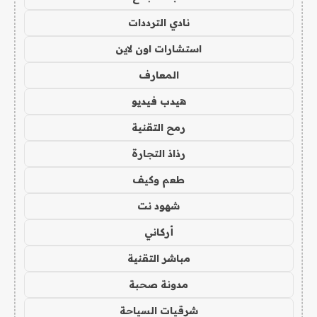
نادي الترددات
استشارات اون لاين
المعارف
هيدب فيديو
رمح التقنية
رذاذ التجارة
طعم وكيف
شهود نت
أركاني
مباشر التقنية
مدونة صحبة
شرقيات السياحة