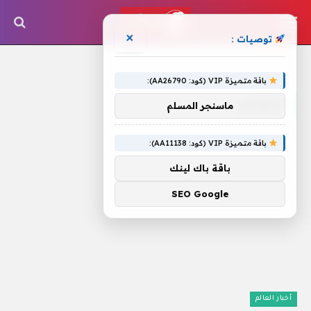
×
توصيات :
الرئيسية
»
الأوضاع
باقة متميزة VIP (كود: AA26790):
الأوضاع
ماسنجر المسلم
باقة متميزة VIP (كود: AA11138):
باقة باك لينك
SEO Google
أخبار العالم