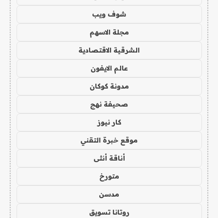
شوف ويب
مجلة الاسهم
الشرقية الاقتصادية
عالم الايفون
مدونة كوكان
صحيفة نهج
كار نيوز
موقع خبرة التقني
أناقة أنثى
متورخ
مدسن
روتانا تسويق