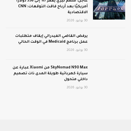
عاجل: سهم تيري يقفز 7% إلى 356 دولارًا
أمريكيًا بعد أرباح فاقت التوقعات: CNN
الاقتصادية
30 يوليو، 2026
يرفض القاضي الفيدرالي إيقاف متطلبات
عمل برنامج Medicaid في الوقت الحالي
30 يوليو، 2026
SkyNomad N90 Max من Xiaomi عبارة عن
سيارة كهربائية طويلة المدى ذات تصميم
داخلي متحول
30 يوليو، 2026