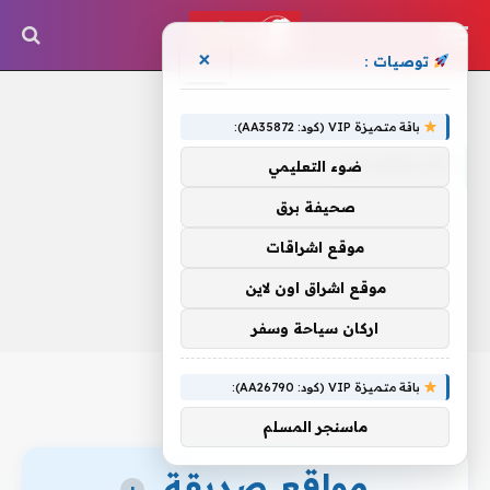
×
توصيات :
الرئيسية
»
الاسكندراني
باقة متميزة VIP (كود: AA35872):
الاسكندراني
ضوء التعليمي
صحيفة برق
موقع اشراقات
موقع اشراق اون لاين
اركان سياحة وسفر
باقة متميزة VIP (كود: AA26790):
ماسنجر المسلم
مواقع صديقة