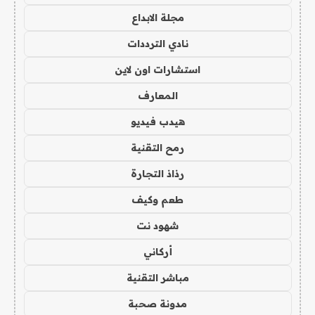
مجلة الابداع
نادي الترددات
استشارات اون لاين
المعارف
هيدب فيديو
رمح التقنية
رذاذ التجارة
طعم وكيف
شهود نت
أركاني
مباشر التقنية
مدونة صحبة