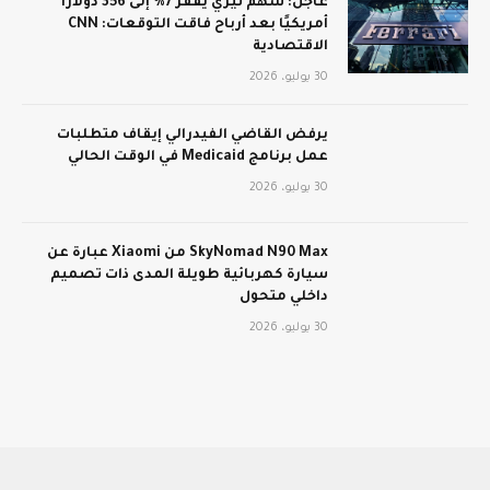
عاجل: سهم تيري يقفز 7% إلى 356 دولارًا
أمريكيًا بعد أرباح فاقت التوقعات: CNN
الاقتصادية
30 يوليو، 2026
يرفض القاضي الفيدرالي إيقاف متطلبات
عمل برنامج Medicaid في الوقت الحالي
30 يوليو، 2026
SkyNomad N90 Max من Xiaomi عبارة عن
سيارة كهربائية طويلة المدى ذات تصميم
داخلي متحول
30 يوليو، 2026