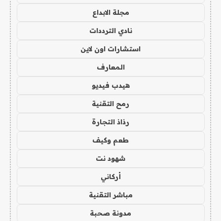
مجلة الابداع
نادي الترددات
استشارات اون لاين
المعارف
هيدب فيديو
رمح التقنية
رذاذ التجارة
طعم وكيف
شهود نت
أركاني
مباشر التقنية
مدونة صحبة