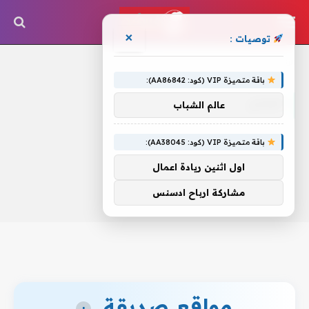
×
توصيات :
الرئيسية
»
البادل
باقة متميزة VIP (كود: AA86842):
البادل
عالم الشباب
باقة متميزة VIP (كود: AA38045):
اول اثنين ريادة اعمال
مشاركة ارباح ادسنس
مواقع صديقة