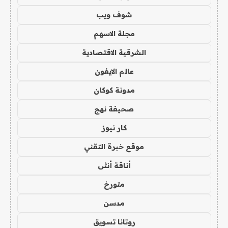
شوف ويب
مجلة الاسهم
الشرقية الاقتصادية
عالم الايفون
مدونة كوكان
صحيفة نهج
كار نيوز
موقع خبرة التقني
أناقة أنثى
متورخ
مدسن
روتانا تسويق