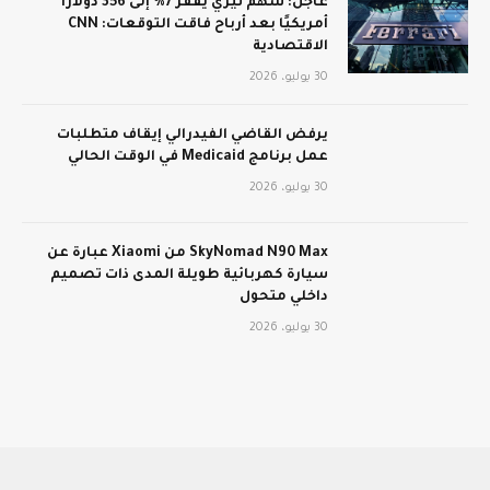
عاجل: سهم تيري يقفز 7% إلى 356 دولارًا
أمريكيًا بعد أرباح فاقت التوقعات: CNN
الاقتصادية
30 يوليو، 2026
يرفض القاضي الفيدرالي إيقاف متطلبات
عمل برنامج Medicaid في الوقت الحالي
30 يوليو، 2026
SkyNomad N90 Max من Xiaomi عبارة عن
سيارة كهربائية طويلة المدى ذات تصميم
داخلي متحول
30 يوليو، 2026