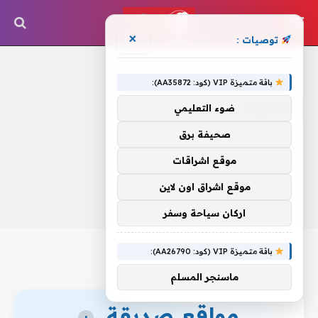
×
توصيات :
الرئيسية
»
البحيرة
باقة متميزة VIP (كود: AA35872):
البحيرة
ضوء التعليمي
صحيفة برق
موقع اشراقات
موقع اشراق اون لاين
اركان سياحة وسفر
باقة متميزة VIP (كود: AA26790):
ماسنجر المسلم
مواقع صديقة