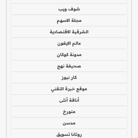
شوف ويب
مجلة الاسهم
الشرقية الاقتصادية
عالم الايفون
مدونة كوكان
صحيفة نهج
كار نيوز
موقع خبرة التقني
أناقة أنثى
متورخ
مدسن
روتانا تسويق