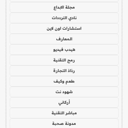
مجلة الابداع
نادي الترددات
استشارات اون لاين
المعارف
هيدب فيديو
رمح التقنية
رذاذ التجارة
طعم وكيف
شهود نت
أركاني
مباشر التقنية
مدونة صحبة