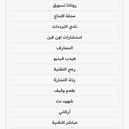
روتانا تسويق
مجلة الابداع
نادي الترددات
استشارات اون لاين
المعارف
هيدب فيديو
رمح التقنية
رذاذ التجارة
طعم وكيف
شهود نت
أركاني
مباشر التقنية