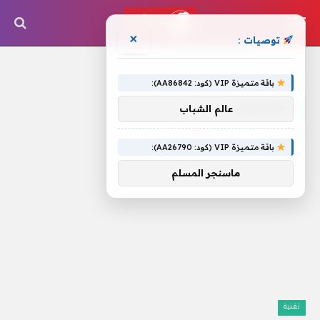
×
توصيات :
الرئيسية
»
التصميم
باقة متميزة VIP (كود: AA86842):
التصميم
عالم الشباب
باقة متميزة VIP (كود: AA26790):
ماسنجر المسلم
تقنية