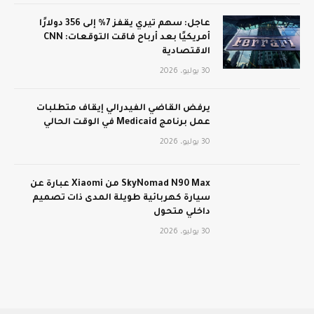
عاجل: سهم تيري يقفز 7% إلى 356 دولارًا
أمريكيًا بعد أرباح فاقت التوقعات: CNN
الاقتصادية
30 يوليو، 2026
يرفض القاضي الفيدرالي إيقاف متطلبات
عمل برنامج Medicaid في الوقت الحالي
30 يوليو، 2026
SkyNomad N90 Max من Xiaomi عبارة عن
سيارة كهربائية طويلة المدى ذات تصميم
داخلي متحول
30 يوليو، 2026