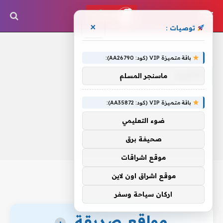
×
توصيات :
الرئيسية
»
التنزيل
باقة متميزة VIP (كود: AA26790):
التنزيل
ماسنجر المسلم
باقة متميزة VIP (كود: AA35872):
ضوء التعليمي
صحيفة برق
موقع اشراقات
موقع اشراق اون لاين
اركان سياحة وسفر
مواقع صديقة