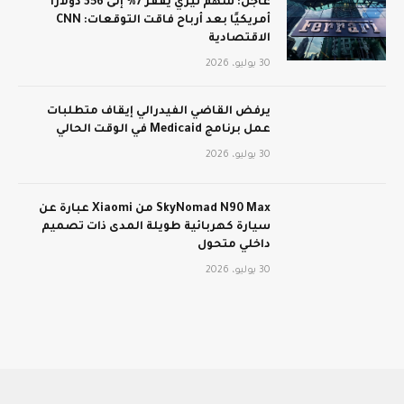
عاجل: سهم تيري يقفز 7% إلى 356 دولارًا
أمريكيًا بعد أرباح فاقت التوقعات: CNN
الاقتصادية
30 يوليو، 2026
يرفض القاضي الفيدرالي إيقاف متطلبات
عمل برنامج Medicaid في الوقت الحالي
30 يوليو، 2026
SkyNomad N90 Max من Xiaomi عبارة عن
سيارة كهربائية طويلة المدى ذات تصميم
داخلي متحول
30 يوليو، 2026