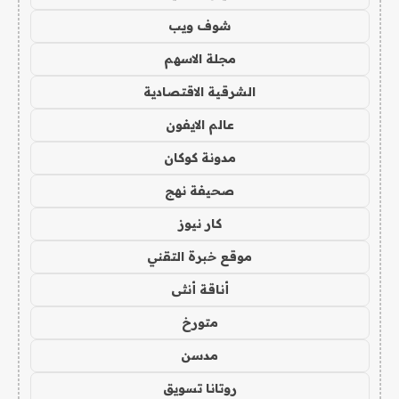
شوف ويب
مجلة الاسهم
الشرقية الاقتصادية
عالم الايفون
مدونة كوكان
صحيفة نهج
كار نيوز
موقع خبرة التقني
أناقة أنثى
متورخ
مدسن
روتانا تسويق