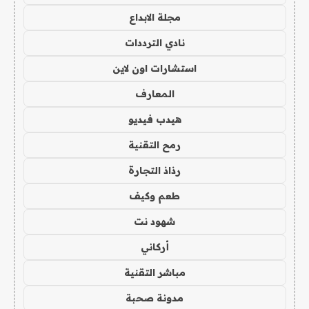
مجلة الابداع
نادي الترددات
استشارات اون لاين
المعارف
هيدب فيديو
رمح التقنية
رذاذ التجارة
طعم وكيف
شهود نت
أركاني
مباشر التقنية
مدونة صحبة