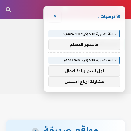
×
🚀 توصيات :
الرئيسية
»
الجديدهيجيلي
⭐ باقة متميزة VIP (كود: AA26790):
الجديدهيجيلي
ماسنجر المسلم
⭐ باقة متميزة VIP (كود: AA38045):
اول اثنين ريادة اعمال
مشاركة ارباح ادسنس
مواقع صديقة