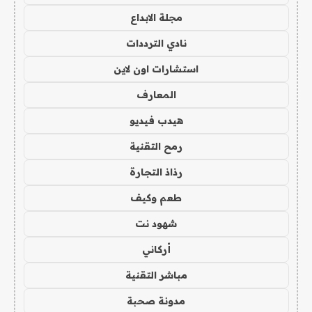
مجلة الابداع
نادي الترددات
استشارات اون لاين
المعارف
هيدب فيديو
رمح التقنية
رذاذ التجارة
طعم وكيف
شهود نت
أركاني
مباشر التقنية
مدونة صحبة