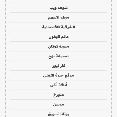
شوف ويب
مجلة الاسهم
الشرقية الاقتصادية
عالم الايفون
مدونة كوكان
صحيفة نهج
كار نيوز
موقع خبرة التقني
أناقة أنثى
متورخ
مدسن
روتانا تسويق