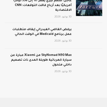
عاجل: سهم تيري يقفز 7% إلى 356 دولارًا
أمريكيًا بعد أرباح فاقت التوقعات: CNN
الاقتصادية
30 يوليو، 2026
يرفض القاضي الفيدرالي إيقاف متطلبات
عمل برنامج Medicaid في الوقت الحالي
30 يوليو، 2026
SkyNomad N90 Max من Xiaomi عبارة عن
سيارة كهربائية طويلة المدى ذات تصميم
داخلي متحول
30 يوليو، 2026