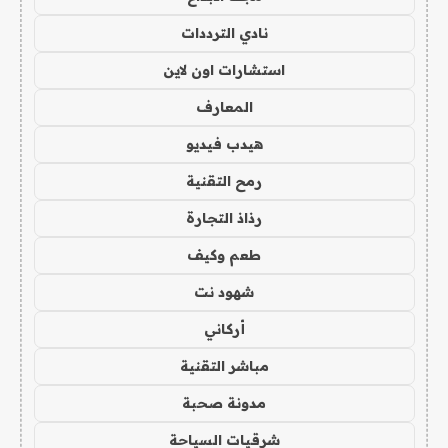
نادي الترددات
استشارات اون لاين
المعارف
هيدب فيديو
رمح التقنية
رذاذ التجارة
طعم وكيف
شهود نت
أركاني
مباشر التقنية
مدونة صحبة
شرقيات السياحة