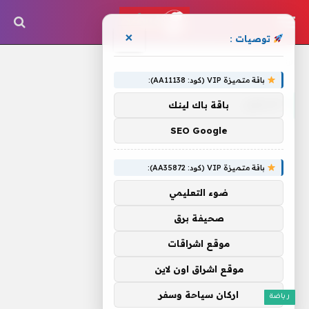
×
توصيات :
الرئيسية
»
الجنون
باقة متميزة VIP (كود: AA11138):
الجنون
باقة باك لينك
SEO Google
باقة متميزة VIP (كود: AA35872):
ضوء التعليمي
صحيفة برق
موقع اشراقات
موقع اشراق اون لاين
اركان سياحة وسفر
رياضة