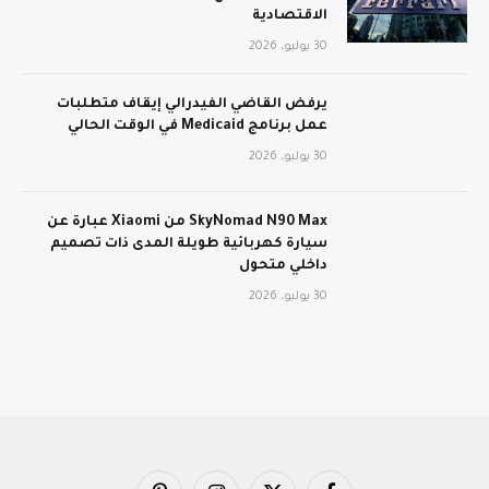
الاقتصادية
30 يوليو، 2026
يرفض القاضي الفيدرالي إيقاف متطلبات
عمل برنامج Medicaid في الوقت الحالي
30 يوليو، 2026
SkyNomad N90 Max من Xiaomi عبارة عن
سيارة كهربائية طويلة المدى ذات تصميم
داخلي متحول
30 يوليو، 2026