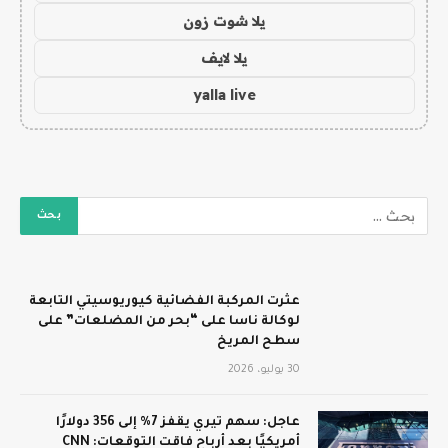
يلا شوت زون
يلا لايف
yalla live
عثرت المركبة الفضائية كيوريوسيتي التابعة
لوكالة ناسا على “بحر من المضلعات” على
سطح المريخ
30 يوليو، 2026
عاجل: سهم تيري يقفز 7% إلى 356 دولارًا
أمريكيًا بعد أرباح فاقت التوقعات: CNN