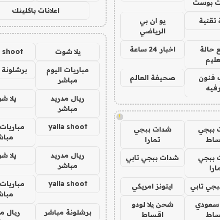
 بوست
اعلانات باكلينك
تقنية
يو ان بي
الرياضي
 حالة
اخبار 24 ساعة
يلا شوت
a shoot
عليم
مباريات اليوم
برشلونة 
 فنون
صحيفة العالم
مباشر
فيه
ريال مدريد
يلا ش
مباشر
!
yalla shoot
مباريات 
 ببجي
شدات ببجي
مباش
ساط
تمارا
ريال مدريد
يلا ش
 ببجي
شدات ببجي تابي
مباشر
ارا
yalla shoot
مباريات 
جي تابي
ايتونز امريكي
مباش
 سعودي
شحن يلا لودو
برشلونة مباشر
ريال م
ساط
اقساط