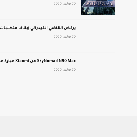
30 يوليو، 2026
يرفض القاضي الفيدرالي إيقاف متطلبات عمل برنامج edicaid
30 يوليو، 2026
SkyNomad N90 Max من Xiaomi عبارة عن سيارة كهربائية طويلة المدى ذات تصميم داخلي متحول
30 يوليو، 2026