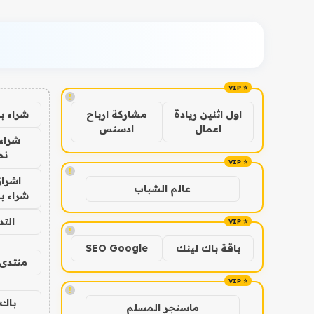
!
شراء ب
اول اثنين ريادة
مشاركة ارباح
اعمال
ادسنس
شراء 
نص
!
اشراق
عالم الشباب
شراء با
الت
!
باقة باك لينك
SEO Google
منتدى 
!
باك 
ماسنجر المسلم