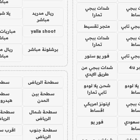
مباش
 ببجي
شدات ببجي
ريال مدريد
يلا ش
ساط
تمارا
مباشر
جي تابي
متجر تقسيط
yalla shoot
مباريات 
 ببجي
شدات ببجي
مباش
ساط
تمارا
برشلونة مباشر
ريال م
جي تابي
فور يو ستور
مباش
4u
شدات ببجي عن
طريق الايدي
سطحة الرياض
سطح
ا لودو
شحن يلا لودو
ساط
تابي تمارا
سطحة بين
سطح
المدن
هيدرو
 ببجي
ايتونز امريكي
ساط
اقساط
سطحة شمال
سطحة 
الرياض
الري
 سعودي
فور يو
ساط
سطحة جنوب
اقرب س
الرياض
شدات
شدات ببجي عن