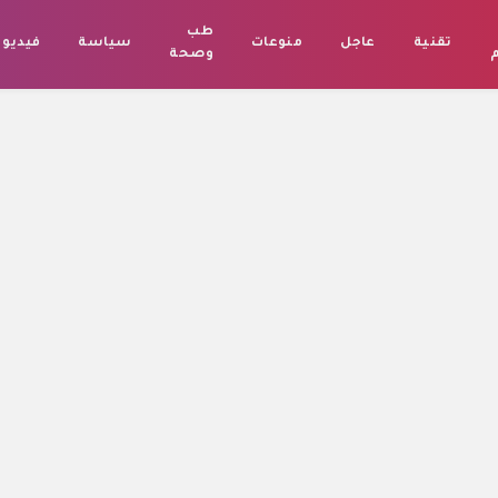
طب
تقنية
عاجل
منوعات
سياسة
فيديو
م
وصحة