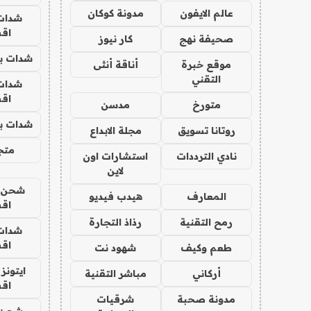
عالم الايفون
مدونة كوكان
شدات
اق
صحيفة نهج
كار نيوز
شدات بب
موقع خبرة
أناقة أنثى
التقني
شدات
اق
متورخ
مدسن
شدات بب
روتانا تسويق
مجلة الابداع
متجر 
نادي الترددات
استشارات اون
لاين
شحن يل
المعارف
هيدب فيديو
اق
رمح التقنية
رذاذ التجارة
شدات
اق
طعم وكيف
شهود نت
ايتونز
أركاني
مباشر التقنية
اق
مدونة صحبة
شرقيات
شحن 