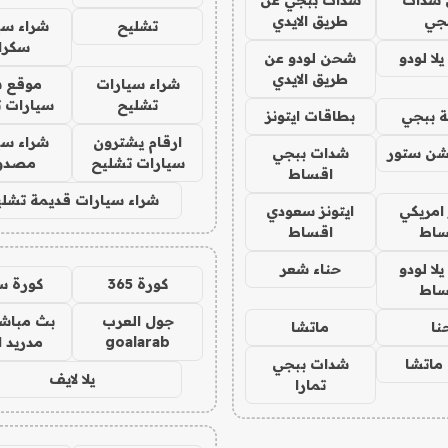
جي
طريق الايدي
تشليح
شراء سي
سكرا
ا لودو
شحن لودو عن
طريق الايدي
شراء سيارات
موقع ش
تشليح
سيارات 
 ببجي
بطاقات ايتونز
ارقام يشترون
شراء سي
شن ستور
شدات ببجي
سيارات تشليح
مصدو
اقساط
شراء سيارات قديمة تشلي
 امريكي
ايتونز سعودي
ساط
اقساط
ا لودو
حناء شعر
كورة 365
كورة س
ساط
جول العرب
بث مباشر
نا
ماتشا
goalarab
مدريد ا
ماتشا
شدات ببجي
يلا لايف
تمارا