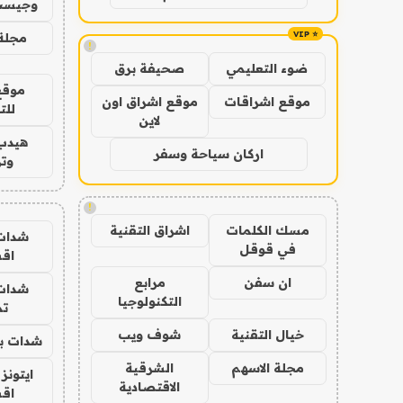
وجيست
مجلة 
!
ضوء التعليمي
صحيفة برق
موقع
موقع اشراقات
موقع اشراق اون
للت
لاين
هيدب
اركان سياحة وسفر
وتر
!
مسك الكلمات
اشراق التقنية
شدات
في قوقل
اق
ان سفن
مرابع
شدات
التكنولوجيا
تم
خيال التقنية
شوف ويب
شدات بب
مجلة الاسهم
الشرقية
ايتونز
الاقتصادية
اق