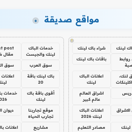
مواقع صديقة
+
!
اك لينك
شراء باك لينك
خدمات الباك
t post
لينك والجيست
مقال 
روابط
باقات باك لينك
ية
سوق العرب
سوق الت
 لنك،
اعلانات الباك
باك لينك باقة
اعلانات 
كلينكات
لينك
20
لين
دريس
اشراق العالم
أقوى باقة باك
خدمات با
عالم كبير
لينك
026
الاشراق
اعلانات الباك
موقع تجاربنا
ديوان ا
لينك 2026
تجارب الحياه
لينك
مصادر التعليم
مشاريع
اعلانات ب