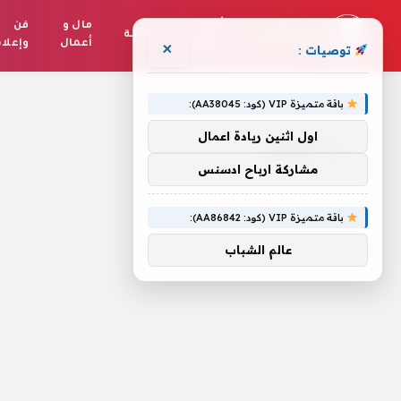
أخبار
مال و
فن
رياضة
العالم
أعمال
وإعلا
×
توصيات :
الرئيسية
»
الذهول.
باقة متميزة VIP (كود: AA38045):
اول اثنين ريادة اعمال
الذهول.
مشاركة ارباح ادسنس
باقة متميزة VIP (كود: AA86842):
عالم الشباب