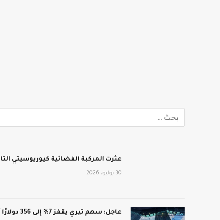
عثرت المركبة الفضائية كيوريوسيتي الت
30 يوليو، 2026
عاجل: سهم تيري يقفز 7% إلى 356 دولارًا أمريكيًا بعد أرباح فاقت التوقعات: CNN الاقتصادية