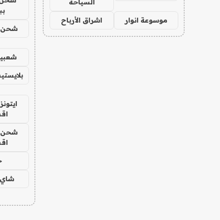
السياحة
بب
موسوعة انوار
اشراق الأرباح
شحن يل
شعبية
بلايستي
ايتونز
اق
شحن يل
اق
ح
شاي 