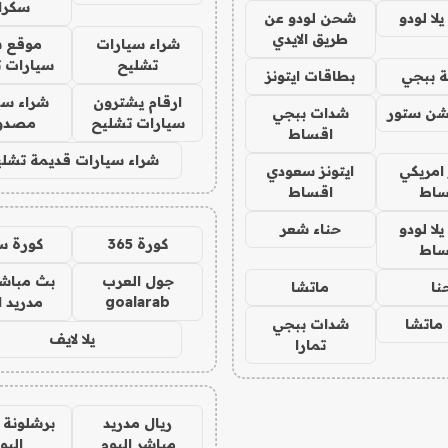
سكرا
ا لودو
شحن لودو عن
طريق الايدي
شراء سيارات
موقع ش
تشليح
سيارات 
 ببجي
بطاقات ايتونز
ارقام يشترون
شراء سي
شن ستور
شدات ببجي
سيارات تشليح
مصدو
اقساط
شراء سيارات قديمة تشلي
 امريكي
ايتونز سعودي
ساط
اقساط
ا لودو
حناء شعر
كورة 365
كورة س
ساط
جول العرب
بث مباشر
نا
ماتشا
goalarab
مدريد ا
ماتشا
شدات ببجي
يلا لايف
تمارا
ريال مدريد
برشلونة 
مباشر اليوم
اليو