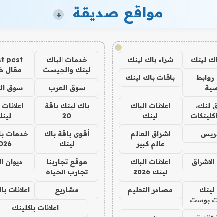
مواقع صديقة
+
!
اك لينك
شراء باك لينك
خدمات الباك
t post
لينك والجيست
مقال 
روابط
باقات باك لينك
ية
سوق العرب
سوق الت
 لنك،
اعلانات الباك
باك لينك باقة
اعلانات 
كلينكات
لينك
20
لين
دريس
اشراق العالم
أقوى باقة باك
خدمات با
عالم كبير
لينك
026
الاشراق
اعلانات الباك
موقع تجاربنا
ديوان ا
لينك 2026
تجارب الحياه
لينك
مصادر التعليم
مشاريع
اعلانات ب
 بوست
اعلانات باكلينك