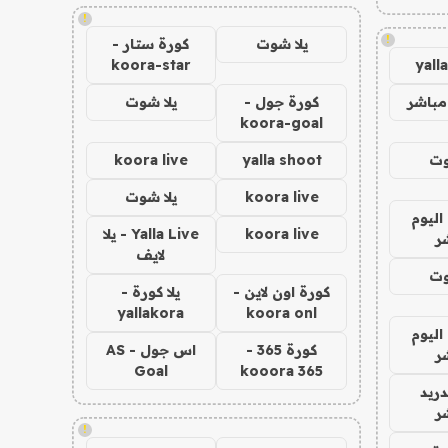
!
!
يلا شوت
كورة ستار -
koora-star
yall
مباشر
كورة جول -
يلا شوت
koora-goal
وت
yalla shoot
koora live
koora live
يلا شوت
اليوم
koora live
Yalla Live - يلا
ر
لايف
وت
كورة اون لاين -
يلا كورة -
yallakora
koora onl
اليوم
كورة 365 -
اس جول - AS
ر
Goal
kooora 365
دريد
ر
!