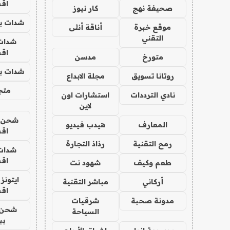
اق
صحيفة نهج
كار نيوز
شدات بب
موقع خبرة
أناقة أنثى
التقني
شدات
اق
متورخ
مدسن
شدات بب
روتانا تسويق
مجلة الابداع
متجر 
نادي الترددات
استشارات اون
لاين
شحن يل
المعارف
هيدب فيديو
اق
رمح التقنية
رذاذ التجارة
شدات
اق
طعم وكيف
شهود نت
ايتونز
أركاني
مباشر التقنية
اق
مدونة صحبة
شرقيات
شحن 
السياحة
بب