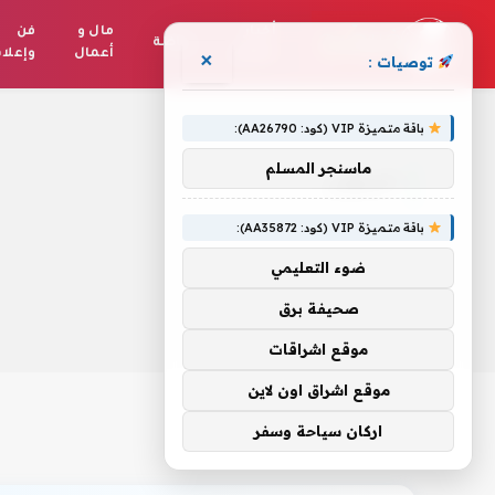
أخبار
مال و
فن
رياضة
العالم
أعمال
وإعلا
×
توصيات :
الرئيسية
»
الرجولى
باقة متميزة VIP (كود: AA26790):
ماسنجر المسلم
الرجولى
باقة متميزة VIP (كود: AA35872):
ضوء التعليمي
صحيفة برق
موقع اشراقات
موقع اشراق اون لاين
اركان سياحة وسفر