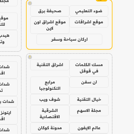
مجلة 
!
ضوء التعليمي
صحيفة برق
موقع
موقع اشراقات
موقع اشراق اون
للت
لاين
هيدب
اركان سياحة وسفر
وتر
!
مسك الكلمات
اشراق التقنية
شدات
في قوقل
اق
ان سفن
مرابع
شدات
التكنولوجيا
تم
خيال التقنية
شوف ويب
شدات بب
مجلة الاسهم
الشرقية
ايتونز
الاقتصادية
اق
عالم الايفون
مدونة كوكان
شدات