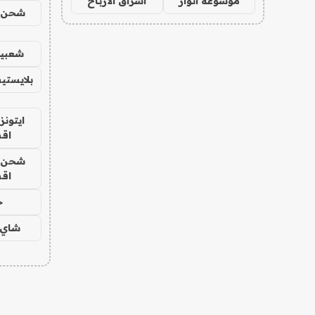
موسوعة انوار
اشراق الأرباح
شحن يل
شعبية
بلايستي
ايتونز
اق
شحن يل
اق
ح
شاي 