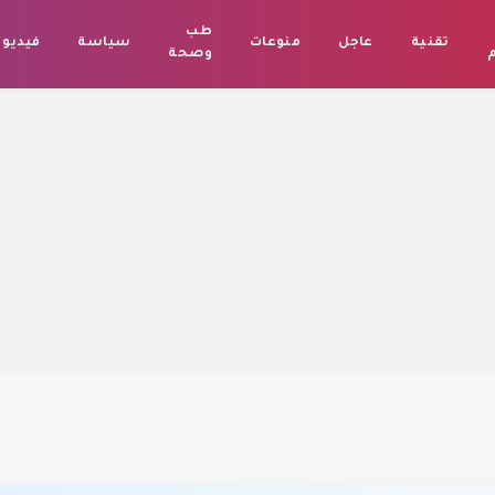
طب
تقنية
عاجل
منوعات
سياسة
فيديو
م
وصحة