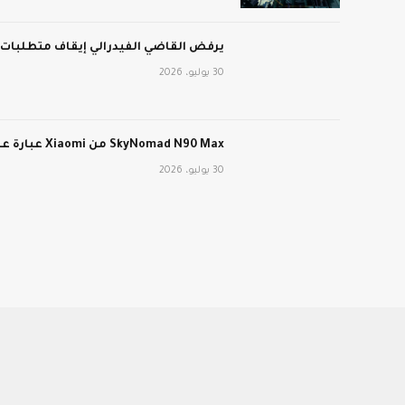
يرفض القاضي الفيدرالي إيقاف متطلبات عمل برنامج edicaid
30 يوليو، 2026
SkyNomad N90 Max من Xiaomi عبارة عن سيارة كهربائية طويلة المدى ذات تصميم داخلي متحول
30 يوليو، 2026