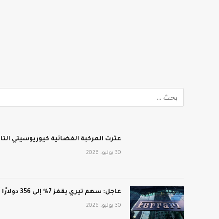
عثرت المركبة الفضائية كيوريوسيتي الت
30 يوليو، 2026
عاجل: سهم تيري يقفز 7% إلى 356 دولارًا أمريكيًا بعد أرباح فاقت التوقعات: CNN الاقتصادية
30 يوليو، 2026