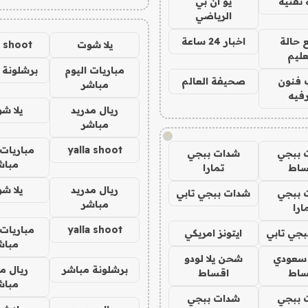
تقنية
يو ان بي
الرياضي
 حالة
اخبار 24 ساعة
يلا شوت
a shoot
عليم
مباريات اليوم
برشلونة 
 فنون
صحيفة العالم
مباشر
فيه
ريال مدريد
يلا ش
مباشر
!
yalla shoot
مباريات 
 ببجي
شدات ببجي
مباش
ساط
تمارا
ريال مدريد
يلا ش
 ببجي
شدات ببجي تابي
مباشر
ارا
yalla shoot
مباريات 
جي تابي
ايتونز امريكي
مباش
 سعودي
شحن يلا لودو
برشلونة مباشر
ريال م
ساط
اقساط
مباش
 ببجي
شدات ببجي