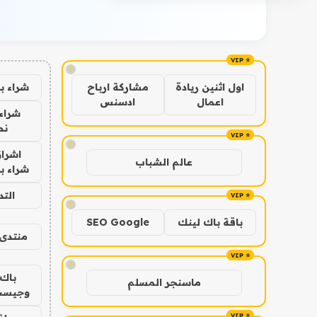
!
شراء ب
اول اثنين ريادة
مشاركة ارباح
اعمال
ادسنس
شراء 
نص
!
اشراق
عالم الشباب
شراء با
الت
!
باقة باك لينك
SEO Google
منتدى 
!
باك 
ماسنجر المسلم
وجيست