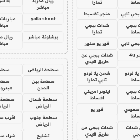
ريال مدريد
يلا ش
ساط
تمارا
مباشر
جي تابي
متجر تقسيط
yalla shoot
مباريات 
 ببجي
شدات ببجي
مباش
ساط
تمارا
برشلونة مباشر
ريال م
جي تابي
فور يو ستور
مباش
4u
شدات ببجي عن
طريق الايدي
سطحة الرياض
سطح
ا لودو
شحن يلا لودو
ساط
تابي تمارا
سطحة بين
سطح
المدن
هيدرو
 ببجي
ايتونز امريكي
ساط
اقساط
سطحة شمال
سطحة 
الرياض
الري
 سعودي
فور يو
ساط
سطحة جنوب
اقرب س
الرياض
شدات
شدات ببجي عن
جي
طريق الايدي
تشليح
شراء سي