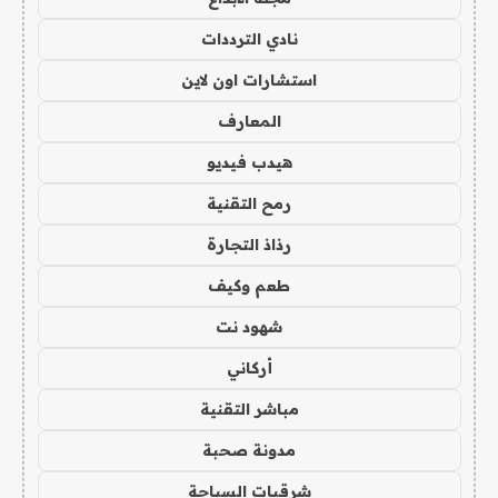
نادي الترددات
استشارات اون لاين
المعارف
هيدب فيديو
رمح التقنية
رذاذ التجارة
طعم وكيف
شهود نت
أركاني
مباشر التقنية
مدونة صحبة
شرقيات السياحة