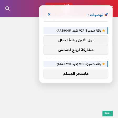
×
توصيات :
الرئيسية
»
الريال
باقة متميزة VIP (كود: AA38045):
الريال
اول اثنين ريادة اعمال
مشاركة ارباح ادسنس
باقة متميزة VIP (كود: AA26790):
ماسنجر المسلم
تقنية