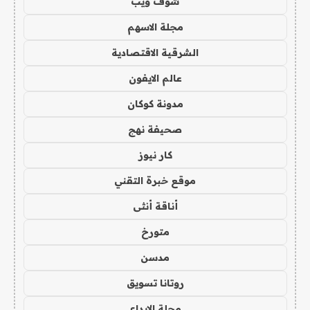
شوف ويب
مجلة الاسهم
الشرقية الاقتصادية
عالم الايفون
مدونة كوكان
صحيفة نهج
كار نيوز
موقع خبرة التقني
أناقة أنثى
متورخ
مدسن
روتانا تسويق
مجلة الابداع