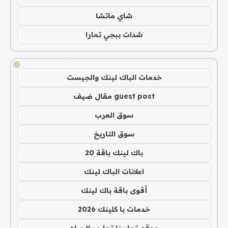
شاي ماتشا
شدات ببجي تمارا
!
خدمات الباك لينك والجيست
guest post مقال ضيف
سوق العرب
سوق التاريخ
باك لينك باقة 20
اعلانات الباك لينك
أقوى باقة باك لينك
خدمات با كلينك 2026
موقع تجاربنا تجارب الحياه