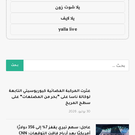
يلا شوت زون
يلا لايف
yalla live
عثرت المركبة الفضائية كيوريوسيتي التابعة
لوكالة ناسا على “بحر من المضلعات” على
سطح المريخ
30 يوليو، 2026
عاجل: سهم تيري يقفز 7% إلى 356 دولارًا
أمريكيًا بعد أرباح فاقت التوقعات: CNN