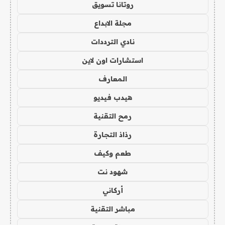
روتانا تسويق
مجلة الابداع
نادي الترددات
استشارات اون لاين
المعارف
هيدب فيديو
رمح التقنية
رذاذ التجارة
طعم وكيف
شهود نت
أركاني
مباشر التقنية