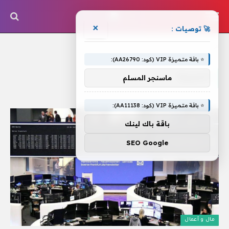
×
🚀 توصيات :
الرئيسية
»
السرية
⭐ باقة متميزة VIP (كود: AA26790):
السرية
ماسنجر المسلم
⭐ باقة متميزة VIP (كود: AA11138):
باقة باك لينك
SEO Google
مال و أعمال