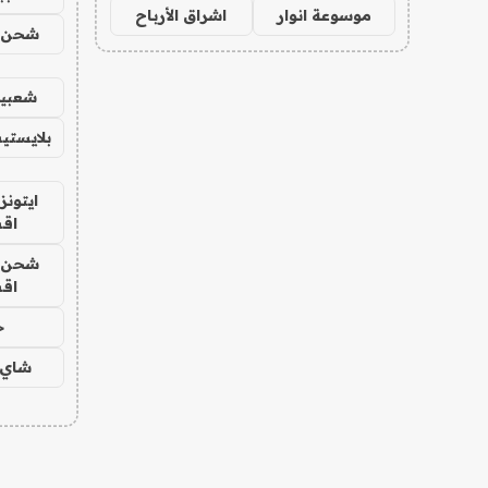
موسوعة انوار
اشراق الأرباح
شحن يل
شعبية
بلايستي
ايتونز
اق
شحن يل
اق
ح
شاي 