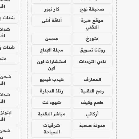
اق
صحيفة نهج
كار نيوز
شدات بب
موقع خبرة
أناقة أنثى
التقني
شدات
اق
متورخ
مدسن
شدات بب
روتانا تسويق
مجلة الابداع
متجر 
نادي الترددات
استشارات اون
لاين
شحن يل
المعارف
هيدب فيديو
اق
رمح التقنية
رذاذ التجارة
شدات
اق
طعم وكيف
شهود نت
ايتونز
أركاني
مباشر التقنية
اق
مدونة صحبة
شرقيات
شحن 
السياحة
بب