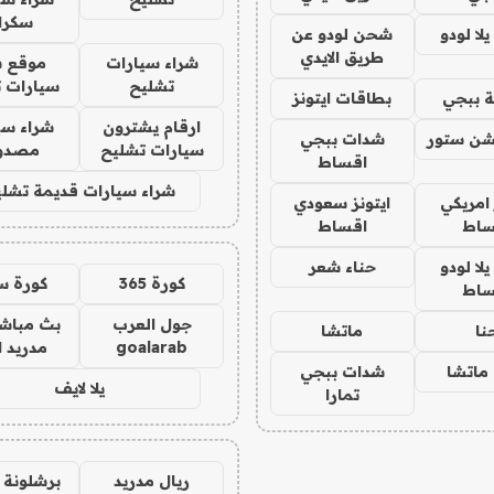
سكرا
ا لودو
شحن لودو عن
طريق الايدي
شراء سيارات
موقع ش
تشليح
سيارات 
 ببجي
بطاقات ايتونز
ارقام يشترون
شراء سي
شن ستور
شدات ببجي
سيارات تشليح
مصدو
اقساط
شراء سيارات قديمة تشلي
 امريكي
ايتونز سعودي
ساط
اقساط
ا لودو
حناء شعر
كورة 365
كورة س
ساط
جول العرب
بث مباشر
نا
ماتشا
goalarab
مدريد ا
ماتشا
شدات ببجي
يلا لايف
تمارا
ريال مدريد
برشلونة 