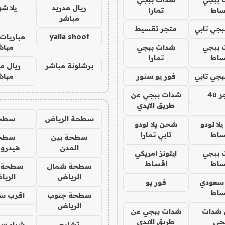
ريال مدريد
يلا ش
ساط
تمارا
مباشر
جي تابي
متجر تقسيط
yalla shoot
مباريات 
 ببجي
شدات ببجي
مباش
ساط
تمارا
برشلونة مباشر
ريال م
جي تابي
فور يو ستور
مباش
4u
شدات ببجي عن
طريق الايدي
سطحة الرياض
سطح
ا لودو
شحن يلا لودو
ساط
تابي تمارا
سطحة بين
سطح
المدن
هيدرو
 ببجي
ايتونز امريكي
ساط
اقساط
سطحة شمال
سطحة 
الرياض
الري
 سعودي
فور يو
ساط
سطحة جنوب
اقرب س
الرياض
شدات
شدات ببجي عن
جي
طريق الايدي
تشليح
شراء سي