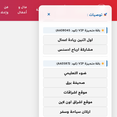
أخبار
مال و
فن
رياضة
العالم
أعمال
وإعلا
×
توصيات :
الرئيسية
»
الـ51
باقة متميزة VIP (كود: AA38045):
اول اثنين ريادة اعمال
الـ51
مشاركة ارباح ادسنس
باقة متميزة VIP (كود: AA35872):
ضوء التعليمي
صحيفة برق
موقع اشراقات
موقع اشراق اون لاين
اركان سياحة وسفر