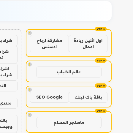
!
شراء ب
اول اثنين ريادة
مشاركة ارباح
اعمال
ادسنس
شراء 
نص
!
اشراق
عالم الشباب
شراء با
الت
!
باقة باك لينك
SEO Google
منتدى 
!
باك 
ماسنجر المسلم
وجيست