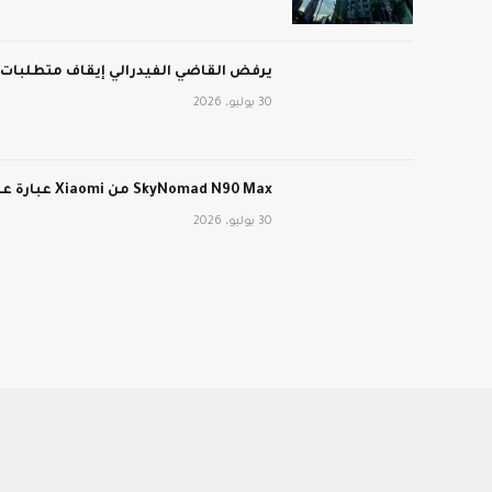
يرفض القاضي الفيدرالي إيقاف متطلبات عمل برنامج edicaid
30 يوليو، 2026
SkyNomad N90 Max من Xiaomi عبارة عن سيارة كهربائية طويلة المدى ذات تصميم داخلي متحول
30 يوليو، 2026