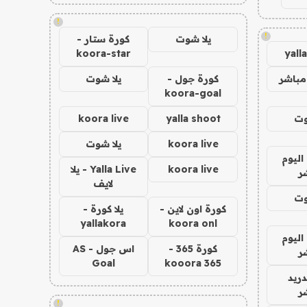
!
!
يلا شوت
كورة ستار -
koora-star
yall
مباشر
كورة جول -
يلا شوت
koora-goal
وت
yalla shoot
koora live
koora live
يلا شوت
اليوم
koora live
Yalla Live - يلا
ر
لايف
وت
كورة اون لاين -
يلا كورة -
yallakora
koora onl
اليوم
كورة 365 -
اس جول - AS
ر
Goal
kooora 365
دريد
ر
!