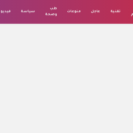
طب
تقنية
عاجل
منوعات
سياسة
فيديو
م
وصحة