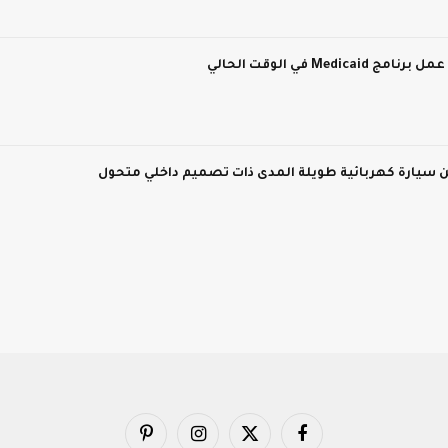
M في الوقت الحالي
فيسبوك
X
الانستغرام
بينتيريست