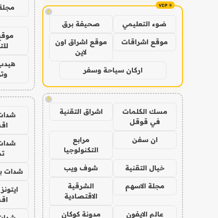
مجلة 
!
ضوء التعليمي
صحيفة برق
موقع
موقع اشراقات
موقع اشراق اون
للت
لاين
هيدب
اركان سياحة وسفر
وتر
!
مسك الكلمات
اشراق التقنية
شدات
في قوقل
اق
ان سفن
مرابع
شدات
التكنولوجيا
تم
خيال التقنية
شوف ويب
شدات بب
مجلة الاسهم
الشرقية
ايتونز
الاقتصادية
اق
عالم الايفون
مدونة كوكان
شدات