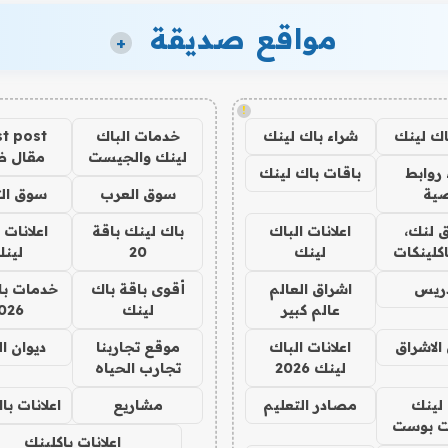
مواقع صديقة
+
!
اك لينك
شراء باك لينك
خدمات الباك
t post
لينك والجيست
مقال 
روابط
باقات باك لينك
ية
سوق العرب
سوق الت
 لنك،
اعلانات الباك
باك لينك باقة
اعلانات 
كلينكات
لينك
20
لين
دريس
اشراق العالم
أقوى باقة باك
خدمات با
عالم كبير
لينك
026
الاشراق
اعلانات الباك
موقع تجاربنا
ديوان ا
لينك 2026
تجارب الحياه
لينك
مصادر التعليم
مشاريع
اعلانات ب
 بوست
اعلانات باكلينك