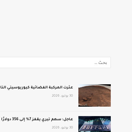
عثرت المركبة الفضائية كيوريوسيتي الت
30 يوليو، 2026
عاجل: سهم تيري يقفز 7% إلى 356 دولارًا أمريكيًا بعد أرباح فاقت التوقعات: CNN الاقتصادية
30 يوليو، 2026