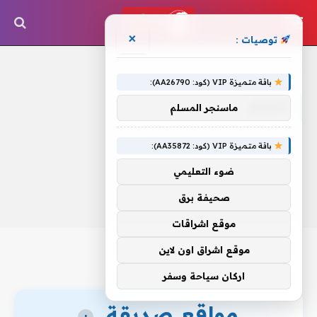
×
توصيات :
الرئيسية
»
الفروق
باقة متميزة VIP (كود: AA26790):
الفروق
ماسنجر المسلم
باقة متميزة VIP (كود: AA35872):
ضوء التعليمي
صحيفة برق
موقع اشراقات
موقع اشراق اون لاين
اركان سياحة وسفر
مواقع صديقة