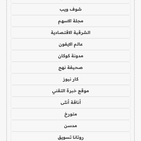
شوف ويب
مجلة الاسهم
الشرقية الاقتصادية
عالم الايفون
مدونة كوكان
صحيفة نهج
كار نيوز
موقع خبرة التقني
أناقة أنثى
متورخ
مدسن
روتانا تسويق