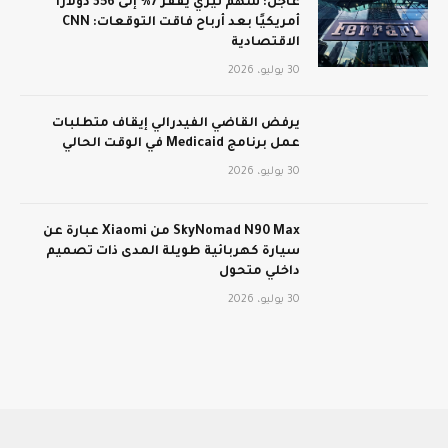
عاجل: سهم تيري يقفز 7% إلى 356 دولارًا
أمريكيًا بعد أرباح فاقت التوقعات: CNN
الاقتصادية
30 يوليو، 2026
يرفض القاضي الفيدرالي إيقاف متطلبات
عمل برنامج Medicaid في الوقت الحالي
30 يوليو، 2026
SkyNomad N90 Max من Xiaomi عبارة عن
سيارة كهربائية طويلة المدى ذات تصميم
داخلي متحول
30 يوليو، 2026