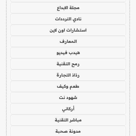
مجلة الابداع
نادي الترددات
استشارات اون لاين
المعارف
هيدب فيديو
رمح التقنية
رذاذ التجارة
طعم وكيف
شهود نت
أركاني
مباشر التقنية
مدونة صحبة