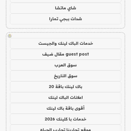
شاي ماتشا
شدات ببجي تمارا
!
خدمات الباك لينك والجيست
guest post مقال ضيف
سوق العرب
سوق التاريخ
باك لينك باقة 20
اعلانات الباك لينك
أقوى باقة باك لينك
خدمات با كلينك 2026
موقع تجاربنا تجارب الحياه