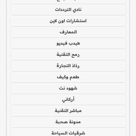
نادي الترددات
استشارات اون لاين
المعارف
هيدب فيديو
رمح التقنية
رذاذ التجارة
طعم وكيف
شهود نت
أركاني
مباشر التقنية
مدونة صحبة
شرقيات السياحة