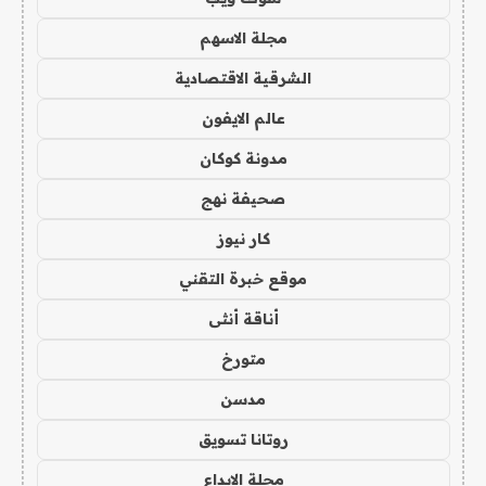
مجلة الاسهم
الشرقية الاقتصادية
عالم الايفون
مدونة كوكان
صحيفة نهج
كار نيوز
موقع خبرة التقني
أناقة أنثى
متورخ
مدسن
روتانا تسويق
مجلة الابداع