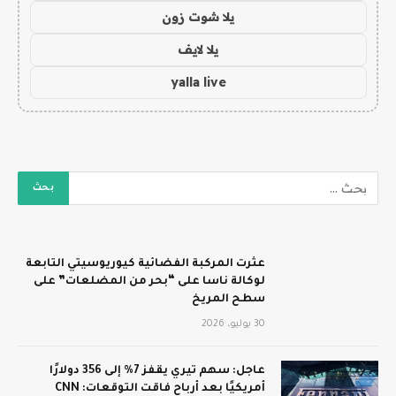
يلا شوت زون
يلا لايف
yalla live
عثرت المركبة الفضائية كيوريوسيتي التابعة
لوكالة ناسا على “بحر من المضلعات” على
سطح المريخ
30 يوليو، 2026
عاجل: سهم تيري يقفز 7% إلى 356 دولارًا
أمريكيًا بعد أرباح فاقت التوقعات: CNN