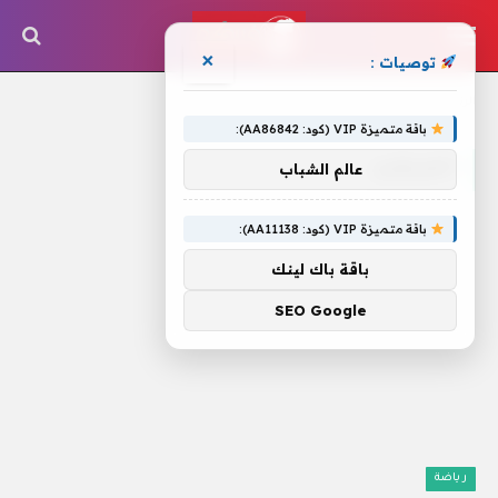
×
توصيات :
الرئيسية
»
الفريقين
باقة متميزة VIP (كود: AA86842):
الفريقين
عالم الشباب
باقة متميزة VIP (كود: AA11138):
باقة باك لينك
SEO Google
رياضة