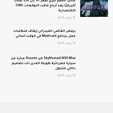
عاجل: سهم تيري يقفز 7% إلى 356 دولارًا
أمريكيًا بعد أرباح فاقت التوقعات: CNN
الاقتصادية
30 يوليو، 2026
يرفض القاضي الفيدرالي إيقاف متطلبات
عمل برنامج Medicaid في الوقت الحالي
30 يوليو، 2026
SkyNomad N90 Max من Xiaomi عبارة عن
سيارة كهربائية طويلة المدى ذات تصميم
داخلي متحول
30 يوليو، 2026