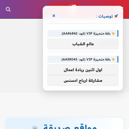
×
توصيات :
الرئيسية
»
المحترم
باقة متميزة VIP (كود: AA86842):
المحترم
عالم الشباب
باقة متميزة VIP (كود: AA38045):
اول اثنين ريادة اعمال
مشاركة ارباح ادسنس
مواقع صديقة