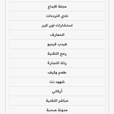
مجلة الابداع
نادي الترددات
استشارات اون لاين
المعارف
هيدب فيديو
رمح التقنية
رذاذ التجارة
طعم وكيف
شهود نت
أركاني
مباشر التقنية
مدونة صحبة