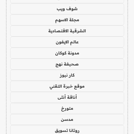
شوف ويب
مجلة الاسهم
الشرقية الاقتصادية
عالم الايفون
مدونة كوكان
صحيفة نهج
كار نيوز
موقع خبرة التقني
أناقة أنثى
متورخ
مدسن
روتانا تسويق