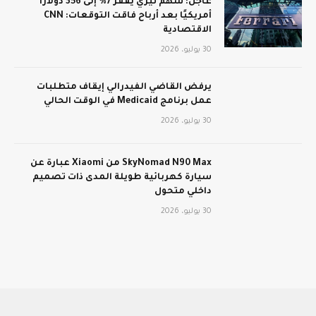
عاجل: سهم تيري يقفز 7% إلى 356 دولارًا
أمريكيًا بعد أرباح فاقت التوقعات: CNN
الاقتصادية
30 يوليو، 2026
يرفض القاضي الفيدرالي إيقاف متطلبات
عمل برنامج Medicaid في الوقت الحالي
30 يوليو، 2026
SkyNomad N90 Max من Xiaomi عبارة عن
سيارة كهربائية طويلة المدى ذات تصميم
داخلي متحول
30 يوليو، 2026