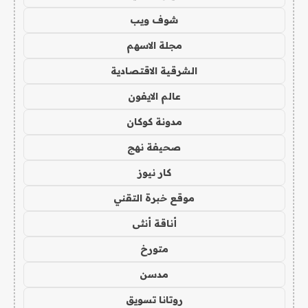
شوف ويب
مجلة الاسهم
الشرقية الاقتصادية
عالم الايفون
مدونة كوكان
صحيفة نهج
كار نيوز
موقع خبرة التقني
أناقة أنثى
متورخ
مدسن
روتانا تسويق