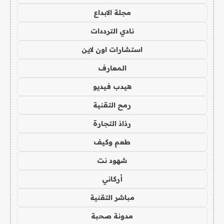
مجلة الابداع
نادي الترددات
استشارات اون لاين
المعارف
هيدب فيديو
رمح التقنية
رذاذ التجارة
طعم وكيف
شهود نت
أركاني
مباشر التقنية
مدونة صحبة