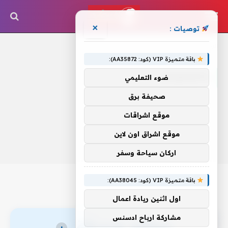
×
توصيات :
الرئيسية
»
بالشاويش
باقة متميزة VIP (كود: AA35872):
بالشاويش
ضوء التعليمي
صحيفة برق
موقع اشراقات
موقع اشراق اون لاين
اركان سياحة وسفر
باقة متميزة VIP (كود: AA38045):
اول اثنين ريادة اعمال
مشاركة ارباح ادسنس
مواقع صديقة