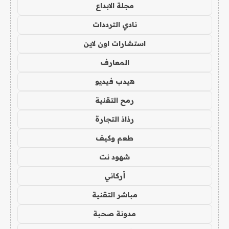
مجلة الابداع
نادي الترددات
استشارات اون لاين
المعارف
هيدب فيديو
رمح التقنية
رذاذ التجارة
طعم وكيف
شهود نت
أركاني
مباشر التقنية
مدونة صحبة