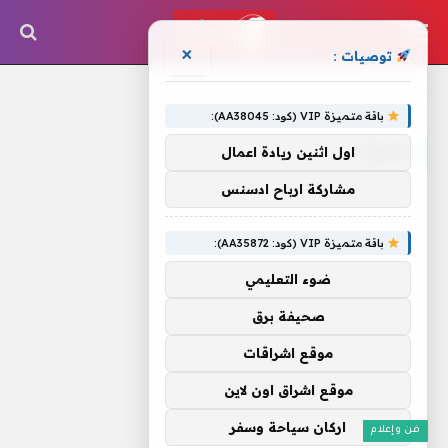
×
توصيات :
الرئيسية
»
بصورة
باقة متميزة VIP (كود: AA38045):
بصورة
اول اثنين ريادة اعمال
مشاركة ارباح ادسنس
باقة متميزة VIP (كود: AA35872):
ضوء التعليمي
صحيفة برق
موقع اشراقات
موقع اشراق اون لاين
اركان سياحة وسفر
فن وإعلام