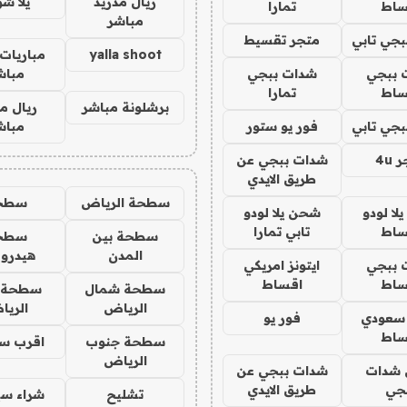
ريال مدريد
يلا ش
ساط
تمارا
مباشر
جي تابي
متجر تقسيط
yalla shoot
مباريات 
 ببجي
شدات ببجي
مباش
ساط
تمارا
برشلونة مباشر
ريال م
جي تابي
فور يو ستور
مباش
4u
شدات ببجي عن
طريق الايدي
سطحة الرياض
سطح
ا لودو
شحن يلا لودو
ساط
تابي تمارا
سطحة بين
سطح
المدن
هيدرو
 ببجي
ايتونز امريكي
ساط
اقساط
سطحة شمال
سطحة 
الرياض
الري
 سعودي
فور يو
ساط
سطحة جنوب
اقرب س
الرياض
شدات
شدات ببجي عن
جي
طريق الايدي
تشليح
شراء سي