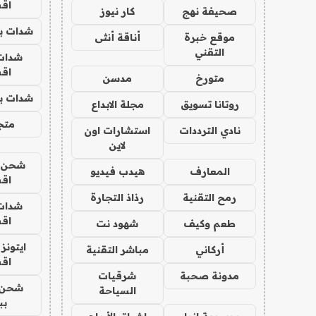
اق
صحيفة نهج
كار نيوز
شدات بب
موقع خبرة
أناقة أنثى
التقني
شدات
اق
متورخ
مدسن
شدات بب
روتانا تسويق
مجلة الابداع
متجر 
نادي الترددات
استشارات اون
لاين
شحن يل
المعارف
هيدب فيديو
اق
رمح التقنية
رذاذ التجارة
شدات
اق
طعم وكيف
شهود نت
ايتونز
أركاني
مباشر التقنية
اق
مدونة صحبة
شرقيات
شحن 
السياحة
بب