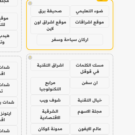
مجلة 
!
ضوء التعليمي
صحيفة برق
موقع
موقع اشراقات
موقع اشراق اون
للت
لاين
هيدب
اركان سياحة وسفر
وتر
!
مسك الكلمات
اشراق التقنية
شدات
في قوقل
اق
ان سفن
مرابع
شدات
التكنولوجيا
تم
خيال التقنية
شوف ويب
شدات بب
مجلة الاسهم
الشرقية
ايتونز
الاقتصادية
اق
عالم الايفون
مدونة كوكان
شدات