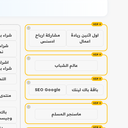
!
شراء ب
اول اثنين ريادة
مشاركة ارباح
اعمال
ادسنس
شراء 
نص
!
اشراق
عالم الشباب
شراء با
الت
!
باقة باك لينك
SEO Google
منتدى 
!
باك 
ماسنجر المسلم
وجيست