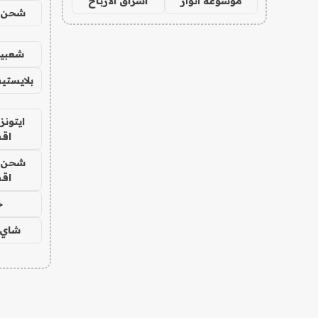
موسوعة انوار
اشراق الأرباح
شحن يل
شعبية
بلايستي
ايتونز
اق
شحن يل
اق
ح
شاي 