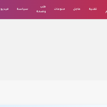
طب
تقنية
عاجل
منوعات
سياسة
فيديو
م
وصحة