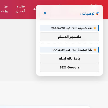
أخبار
مال و
فن
رياضة
العالم
أعمال
وإعلا
×
توصيات :
الرئيسية
»
بمشاعري
باقة متميزة VIP (كود: AA26790):
ماسنجر المسلم
بمشاعري
باقة متميزة VIP (كود: AA11138):
باقة باك لينك
SEO Google