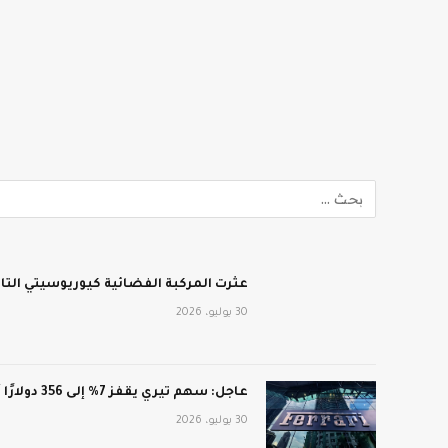
عثرت المركبة الفضائية كيوريوسيتي الت
30 يوليو، 2026
عاجل: سهم تيري يقفز 7% إلى 356 دولارًا أمريكيًا بعد أرباح فاقت التوقعات: CNN الاقتصادية
30 يوليو، 2026