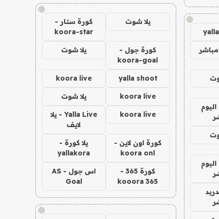
!
!
يلا شوت
كورة ستار -
koora-star
yall
مباشر
كورة جول -
يلا شوت
koora-goal
وت
yalla shoot
koora live
koora live
يلا شوت
اليوم
koora live
Yalla Live - يلا
ر
لايف
وت
كورة اون لاين -
يلا كورة -
yallakora
koora onl
اليوم
كورة 365 -
اس جول - AS
ر
Goal
kooora 365
دريد
ر
!