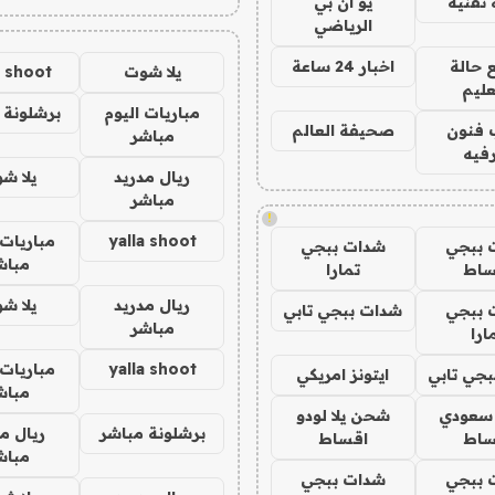
تقنية
يو ان بي
الرياضي
 حالة
اخبار 24 ساعة
يلا شوت
a shoot
عليم
مباريات اليوم
برشلونة 
 فنون
صحيفة العالم
مباشر
فيه
ريال مدريد
يلا ش
مباشر
!
yalla shoot
مباريات 
 ببجي
شدات ببجي
مباش
ساط
تمارا
ريال مدريد
يلا ش
 ببجي
شدات ببجي تابي
مباشر
ارا
yalla shoot
مباريات 
جي تابي
ايتونز امريكي
مباش
 سعودي
شحن يلا لودو
برشلونة مباشر
ريال م
ساط
اقساط
مباش
 ببجي
شدات ببجي