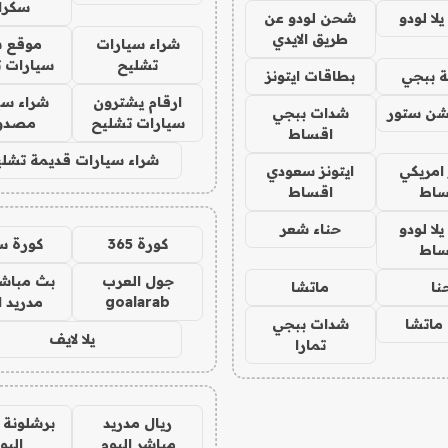
سكرا
ا لودو
شحن لودو عن
طريق الايدي
شراء سيارات
موقع ش
تشليح
سيارات 
 ببجي
بطاقات ايتونز
ارقام يشترون
شراء سي
شن ستور
شدات ببجي
سيارات تشليح
مصدو
اقساط
شراء سيارات قديمة تشلي
 امريكي
ايتونز سعودي
ساط
اقساط
ا لودو
حناء شعر
كورة 365
كورة س
ساط
جول العرب
بث مباشر
نا
ماتشا
goalarab
مدريد ا
ماتشا
شدات ببجي
يلا لايف
تمارا
ريال مدريد
برشلونة 
مباشر اليوم
اليو