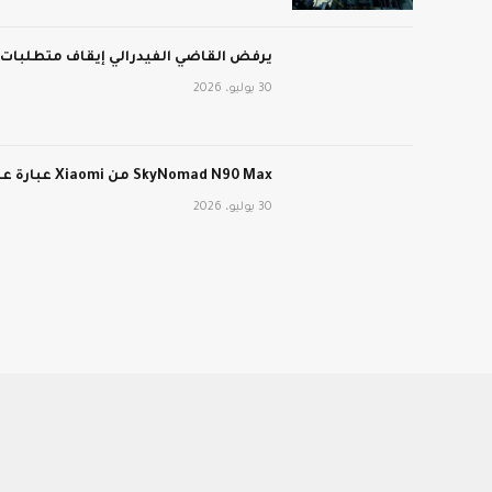
يرفض القاضي الفيدرالي إيقاف متطلبات عمل برنامج edicaid
30 يوليو، 2026
SkyNomad N90 Max من Xiaomi عبارة عن سيارة كهربائية طويلة المدى ذات تصميم داخلي متحول
30 يوليو، 2026