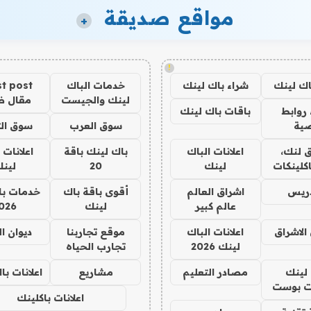
مواقع صديقة
+
!
اك لينك
شراء باك لينك
خدمات الباك
t post
لينك والجيست
مقال 
روابط
باقات باك لينك
ية
سوق العرب
سوق الت
 لنك،
اعلانات الباك
باك لينك باقة
اعلانات 
كلينكات
لينك
20
لين
دريس
اشراق العالم
أقوى باقة باك
خدمات با
عالم كبير
لينك
026
الاشراق
اعلانات الباك
موقع تجاربنا
ديوان ا
لينك 2026
تجارب الحياه
لينك
مصادر التعليم
مشاريع
اعلانات ب
 بوست
اعلانات باكلينك