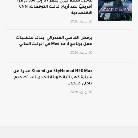
عاجل: سهم تيري يقفز 7% إلى 356 دولارًا
أمريكيًا بعد أرباح فاقت التوقعات: CNN
الاقتصادية
30 يوليو، 2026
يرفض القاضي الفيدرالي إيقاف متطلبات
عمل برنامج Medicaid في الوقت الحالي
30 يوليو، 2026
SkyNomad N90 Max من Xiaomi عبارة عن
سيارة كهربائية طويلة المدى ذات تصميم
داخلي متحول
30 يوليو، 2026