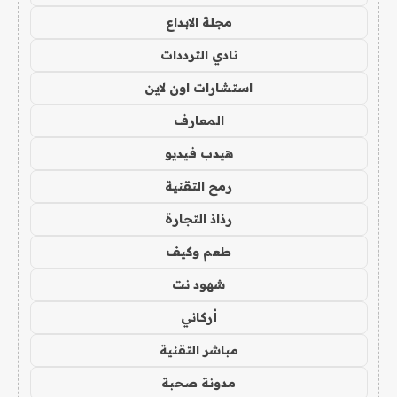
مجلة الابداع
نادي الترددات
استشارات اون لاين
المعارف
هيدب فيديو
رمح التقنية
رذاذ التجارة
طعم وكيف
شهود نت
أركاني
مباشر التقنية
مدونة صحبة