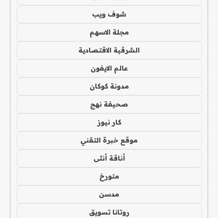
شوف ويب
مجلة الاسهم
الشرقية الاقتصادية
عالم الايفون
مدونة كوكان
صحيفة نهج
كار نيوز
موقع خبرة التقني
أناقة أنثى
متورخ
مدسن
روتانا تسويق