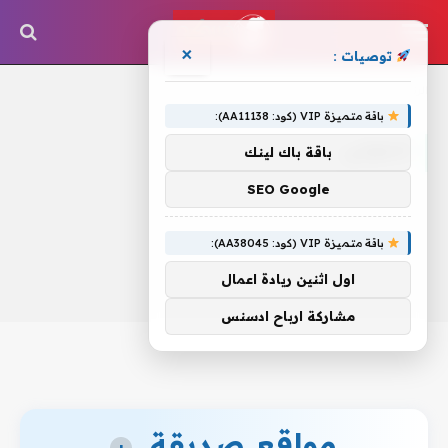
×
توصيات :
الرئيسية
»
تتجوزني.
باقة متميزة VIP (كود: AA11138):
تتجوزني.
باقة باك لينك
SEO Google
باقة متميزة VIP (كود: AA38045):
اول اثنين ريادة اعمال
مشاركة ارباح ادسنس
مواقع صديقة