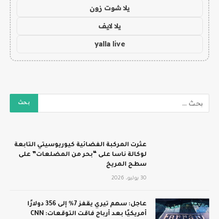
يلا شوت زون
يلا لايف
yalla live
عثرت المركبة الفضائية كيوريوسيتي التابعة
لوكالة ناسا على “بحر من المضلعات” على
سطح المريخ
30 يوليو، 2026
عاجل: سهم تيري يقفز 7% إلى 356 دولارًا
أمريكيًا بعد أرباح فاقت التوقعات: CNN