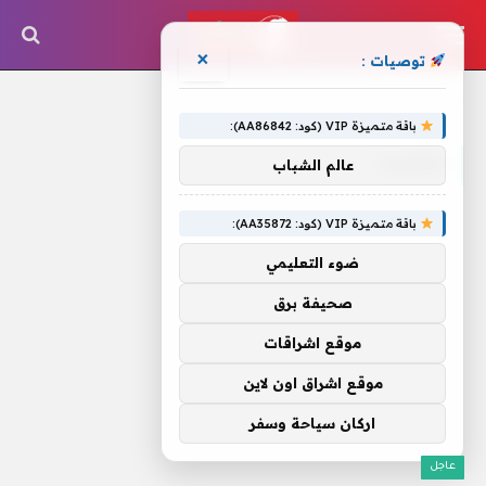
×
توصيات :
الرئيسية
»
تجميده
باقة متميزة VIP (كود: AA86842):
تجميده
عالم الشباب
باقة متميزة VIP (كود: AA35872):
ضوء التعليمي
صحيفة برق
موقع اشراقات
موقع اشراق اون لاين
اركان سياحة وسفر
عاجل