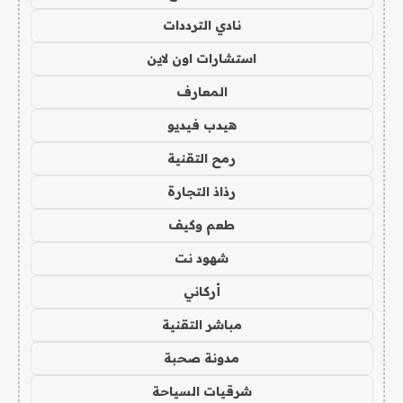
نادي الترددات
استشارات اون لاين
المعارف
هيدب فيديو
رمح التقنية
رذاذ التجارة
طعم وكيف
شهود نت
أركاني
مباشر التقنية
مدونة صحبة
شرقيات السياحة