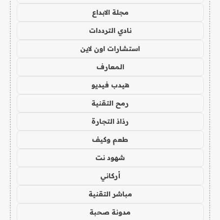
مجلة الابداع
نادي الترددات
استشارات اون لاين
المعارف
هيدب فيديو
رمح التقنية
رذاذ التجارة
طعم وكيف
شهود نت
أركاني
مباشر التقنية
مدونة صحبة