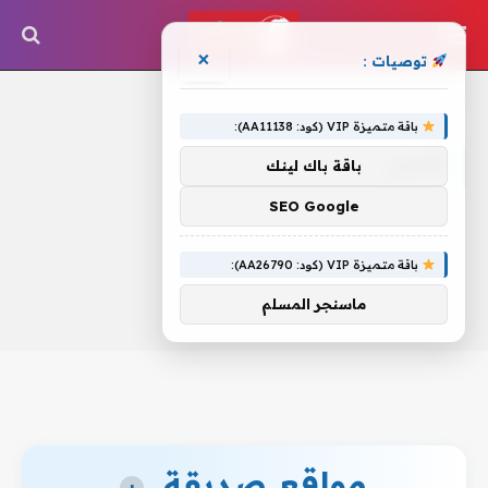
×
توصيات :
الرئيسية
»
تخسي
باقة متميزة VIP (كود: AA11138):
تخسي
باقة باك لينك
SEO Google
باقة متميزة VIP (كود: AA26790):
ماسنجر المسلم
مواقع صديقة