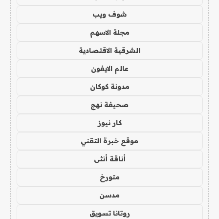
شوف ويب
مجلة الاسهم
الشرقية الاقتصادية
عالم الايفون
مدونة كوكان
صحيفة نهج
كار نيوز
موقع خبرة التقني
أناقة أنثى
متورخ
مدسن
روتانا تسويق