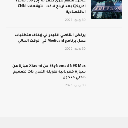
عاجل: سهم تيري يقفز 7% إلى 356 دولارًا
أمريكيًا بعد أرباح فاقت التوقعات: CNN
الاقتصادية
30 يوليو، 2026
يرفض القاضي الفيدرالي إيقاف متطلبات
عمل برنامج Medicaid في الوقت الحالي
30 يوليو، 2026
SkyNomad N90 Max من Xiaomi عبارة عن
سيارة كهربائية طويلة المدى ذات تصميم
داخلي متحول
30 يوليو، 2026