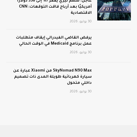
عاجل: سهم تيري يقفز 7% إلى 356 دولارًا
أمريكيًا بعد أرباح فاقت التوقعات: CNN
الاقتصادية
30 يوليو، 2026
يرفض القاضي الفيدرالي إيقاف متطلبات
عمل برنامج Medicaid في الوقت الحالي
30 يوليو، 2026
SkyNomad N90 Max من Xiaomi عبارة عن
سيارة كهربائية طويلة المدى ذات تصميم
داخلي متحول
30 يوليو، 2026