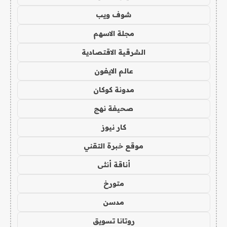
شوف ويب
مجلة الاسهم
الشرقية الاقتصادية
عالم الايفون
مدونة كوكان
صحيفة نهج
كار نيوز
موقع خبرة التقني
أناقة أنثى
متورخ
مدسن
روتانا تسويق