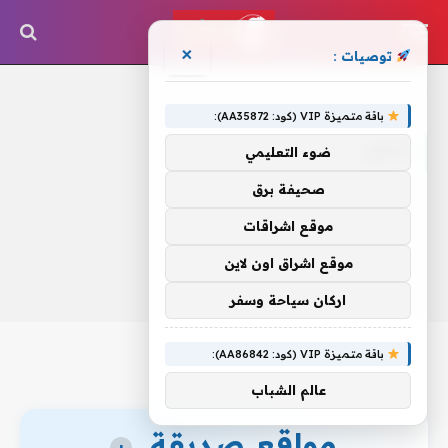
×
توصيات :
الرئيسية
»
تذليل
باقة متميزة VIP (كود: AA35872):
تذليل
ضوء التعليمي
صحيفة برق
موقع اشراقات
موقع اشراق اون لاين
اركان سياحة وسفر
باقة متميزة VIP (كود: AA86842):
عالم الشباب
مواقع صديقة