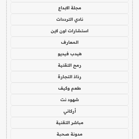
مجلة الابداع
نادي الترددات
استشارات اون لاين
المعارف
هيدب فيديو
رمح التقنية
رذاذ التجارة
طعم وكيف
شهود نت
أركاني
مباشر التقنية
مدونة صحبة