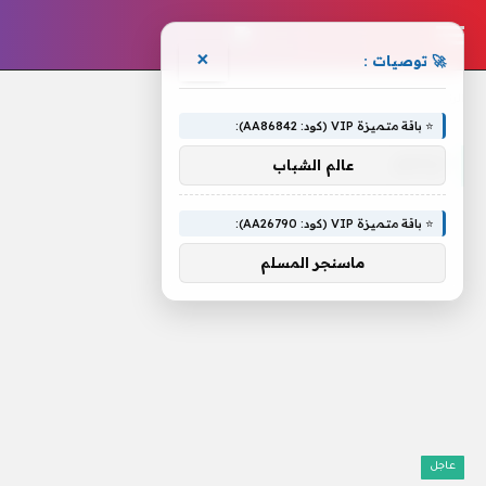
×
🚀 توصيات :
الرئيسية
»
تراحم
⭐ باقة متميزة VIP (كود: AA86842):
تراحم
عالم الشباب
⭐ باقة متميزة VIP (كود: AA26790):
ماسنجر المسلم
عاجل