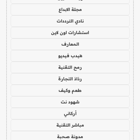
مجلة الابداع
نادي الترددات
استشارات اون لاين
المعارف
هيدب فيديو
رمح التقنية
رذاذ التجارة
طعم وكيف
شهود نت
أركاني
مباشر التقنية
مدونة صحبة