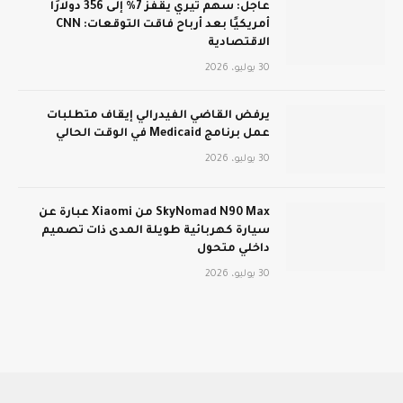
عاجل: سهم تيري يقفز 7% إلى 356 دولارًا
أمريكيًا بعد أرباح فاقت التوقعات: CNN
الاقتصادية
30 يوليو، 2026
يرفض القاضي الفيدرالي إيقاف متطلبات
عمل برنامج Medicaid في الوقت الحالي
30 يوليو، 2026
SkyNomad N90 Max من Xiaomi عبارة عن
سيارة كهربائية طويلة المدى ذات تصميم
داخلي متحول
30 يوليو، 2026