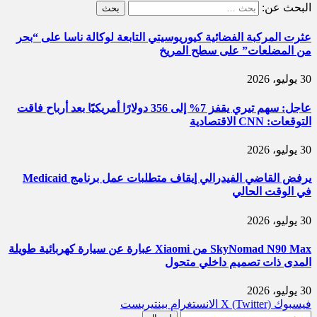
البحث عن:
عثرت المركبة الفضائية كيوريوسيتي التابعة لوكالة ناسا على “بحر
من المضلعات” على سطح المريخ
30 يوليو، 2026
عاجل: سهم تيري يقفز 7% إلى 356 دولارًا أمريكيًا بعد أرباح فاقت
التوقعات: CNN الاقتصادية
30 يوليو، 2026
يرفض القاضي الفيدرالي إيقاف متطلبات عمل برنامج Medicaid
في الوقت الحالي
30 يوليو، 2026
SkyNomad N90 Max من Xiaomi عبارة عن سيارة كهربائية طويلة
المدى ذات تصميم داخلي متحول
30 يوليو، 2026
فيسبوك
X (Twitter)
الانستغرام
بينتيريست