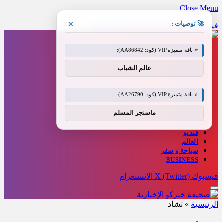
Close Menu
×
🚀 توصيات :
فيسبوك
X (Twitter)
الانستغرام
Threads
⭐ باقة متميزة VIP (كود: AA86842):
أخبار العالم
رياضة
عالم الشباب
مال و أعمال
فن وإعلام
تقنية
⭐ باقة متميزة VIP (كود: AA26790):
عاجل
منوعات
ماسنجر المسلم
طب وصحة
سياسة
فيديو
العالم
سياحة و سفر
BUSINESS
فيسبوك
X (Twitter)
الانستغرام
الرئيسية
»
تشاد