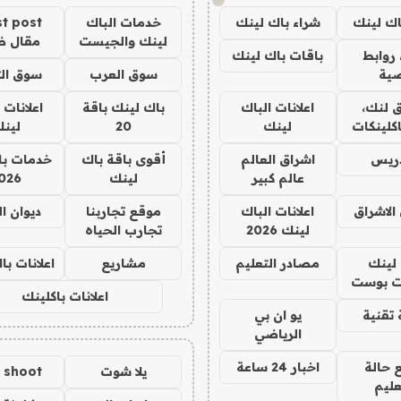
اك لينك
شراء باك لينك
خدمات الباك
t post
لينك والجيست
مقال 
روابط
باقات باك لينك
ية
سوق العرب
سوق الت
 لنك،
اعلانات الباك
باك لينك باقة
اعلانات 
كلينكات
لينك
20
لين
دريس
اشراق العالم
أقوى باقة باك
خدمات با
عالم كبير
لينك
026
الاشراق
اعلانات الباك
موقع تجاربنا
ديوان ا
لينك 2026
تجارب الحياه
لينك
مصادر التعليم
مشاريع
اعلانات ب
 بوست
اعلانات باكلينك
تقنية
يو ان بي
الرياضي
 حالة
اخبار 24 ساعة
يلا شوت
a shoot
عليم