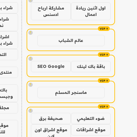
!
شراء ب
اول اثنين ريادة
مشاركة ارباح
اعمال
ادسنس
شراء 
نص
!
اشراق
عالم الشباب
شراء با
الت
!
باقة باك لينك
SEO Google
منتدى 
!
باك 
ماسنجر المسلم
وجيست
مجلة 
!
ضوء التعليمي
صحيفة برق
موقع
موقع اشراقات
موقع اشراق اون
للت
لاين