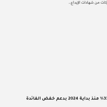
ات من شهادات الإيداع…
الذهب العالمى يقفز 33.4% منذ بداية 2024 بدعم خفض الفائدة