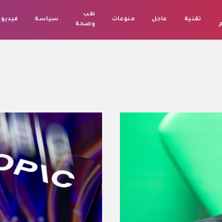
طب
تقنية
عاجل
منوعات
سياسة
فيديو
م
وصحة