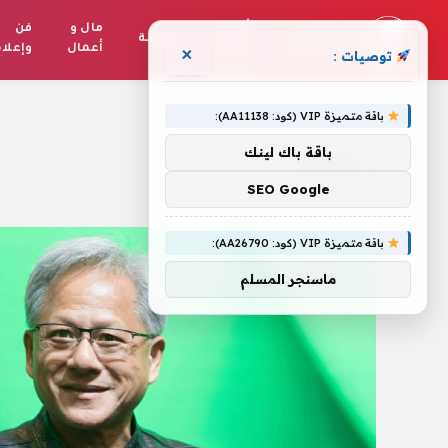
أخبار
مال و
فن
رياضة
العالم
أعمال
وإعلا
×
توصيات :
الرئيسية
»
تشارك
باقة متميزة VIP (كود: AA11138):
باقة باك لينك
تشارك
SEO Google
باقة متميزة VIP (كود: AA26790):
ماسنجر المسلم