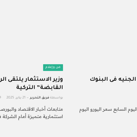
فن وإعلام
وم الإثنين 3 فبراير 2025 أمام الجنيه فى البنوك
وزير الاستثمار يلتقى ا
القابضة” التركية
بواسطة
فريق التحرير
21 يناير، 2025
ليوم السابع سعر اليورو اليوم
متابعات أخبار الاقتصاد والبور
استثمارية متميزة أمام الشرك