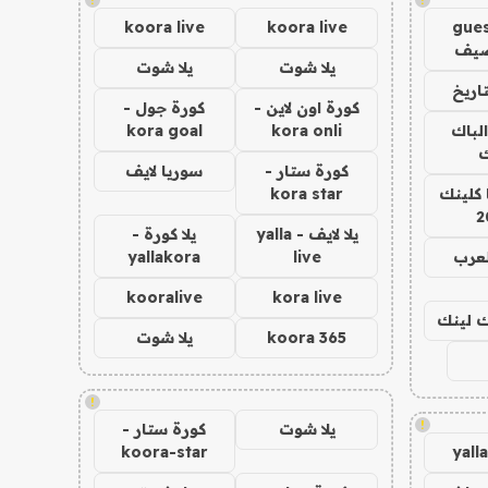
koora live
koora live
gues
ضيف
يلا شوت
يلا شوت
اريخ
كورة اون لاين -
كورة جول -
الباك
kora onli
kora goal
ك
كورة ستار -
سوريا لايف
 كلينك
kora star
2
يلا لايف - yalla
يلا كورة -
لعرب
live
yallakora
kooralive
kora live
اك لينك
koora 365
يلا شوت
!
!
يلا شوت
كورة ستار -
koora-star
yall