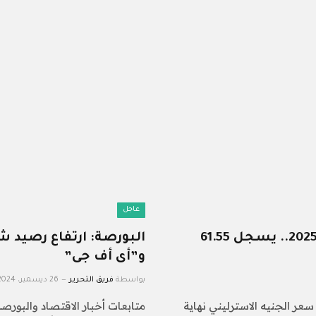
عاجل
سعر الجنيه الاسترلينى اليوم الأربعاء 15-1-2025.. يسجل 61.55
البورصة: ارتفاع رصيد شه
و”أى أف جى”
بواسطة
فريق التحرير
26 ديسمبر، 2024
سعر الجنيه الاسترليني نهاية
متابعات أخبار الاقتصاد والبورص