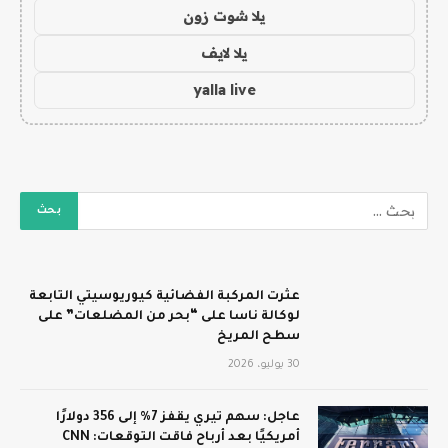
يلا شوت زون
يلا لايف
yalla live
عثرت المركبة الفضائية كيوريوسيتي التابعة
لوكالة ناسا على “بحر من المضلعات” على
سطح المريخ
30 يوليو، 2026
عاجل: سهم تيري يقفز 7% إلى 356 دولارًا
أمريكيًا بعد أرباح فاقت التوقعات: CNN