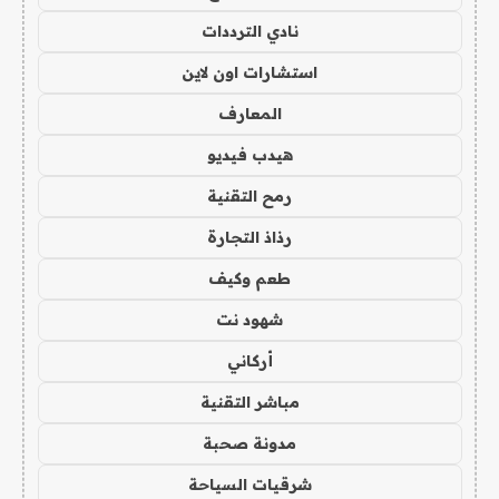
نادي الترددات
استشارات اون لاين
المعارف
هيدب فيديو
رمح التقنية
رذاذ التجارة
طعم وكيف
شهود نت
أركاني
مباشر التقنية
مدونة صحبة
شرقيات السياحة