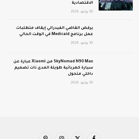
الاقتصادية
30 يوليو، 2026
يرفض القاضي الفيدرالي إيقاف متطلبات
عمل برنامج Medicaid في الوقت الحالي
30 يوليو، 2026
SkyNomad N90 Max من Xiaomi عبارة عن
سيارة كهربائية طويلة المدى ذات تصميم
داخلي متحول
30 يوليو، 2026