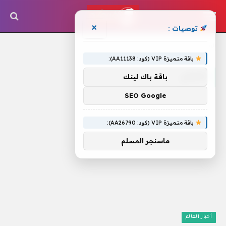
×
توصيات :
الرئيسية
»
تصفي
باقة متميزة VIP (كود: AA11138):
تصفي
باقة باك لينك
SEO Google
باقة متميزة VIP (كود: AA26790):
ماسنجر المسلم
أخبار العالم