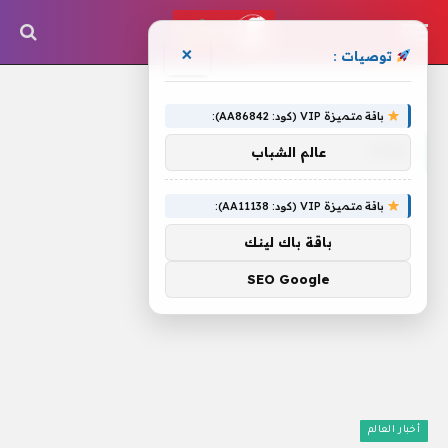
×
توصيات :
الرئيسية
»
حماة
باقة متميزة VIP (كود: AA86842):
حماة
عالم الشباب
باقة متميزة VIP (كود: AA11138):
باقة باك لينك
SEO Google
أخبار العالم