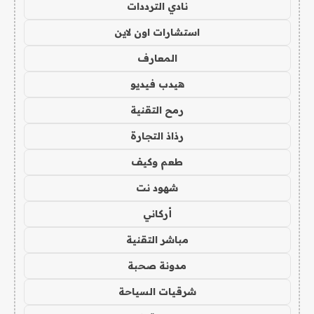
نادي الترددات
استشارات اون لاين
المعارف
هيدب فيديو
رمح التقنية
رذاذ التجارة
طعم وكيف
شهود نت
أركاني
مباشر التقنية
مدونة صحبة
شرقيات السياحة