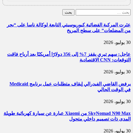
البحث
عن:
عثرت المركبة الفضائية كيوريوسيتي التابعة لوكالة ناسا على “بحر
من المضلعات” على سطح المريخ
30 يوليو، 2026
عاجل: سهم تيري يقفز 7% إلى 356 دولارًا أمريكيًا بعد أرباح فاقت
التوقعات: CNN الاقتصادية
30 يوليو، 2026
يرفض القاضي الفيدرالي إيقاف متطلبات عمل برنامج Medicaid
في الوقت الحالي
30 يوليو، 2026
SkyNomad N90 Max من Xiaomi عبارة عن سيارة كهربائية طويلة
المدى ذات تصميم داخلي متحول
30 يوليو، 2026