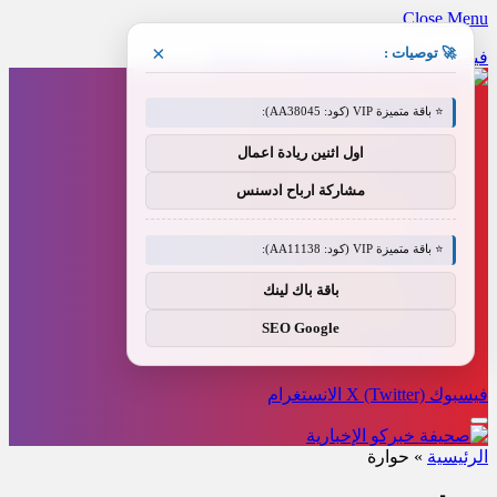
Close Menu
×
🚀 توصيات :
فيسبوك
X (Twitter)
الانستغرام
Threads
⭐ باقة متميزة VIP (كود: AA38045):
أخبار العالم
رياضة
اول اثنين ريادة اعمال
مال و أعمال
فن وإعلام
مشاركة ارباح ادسنس
تقنية
عاجل
منوعات
⭐ باقة متميزة VIP (كود: AA11138):
طب وصحة
سياسة
باقة باك لينك
فيديو
العالم
SEO Google
سياحة و سفر
BUSINESS
فيسبوك
X (Twitter)
الانستغرام
الرئيسية
»
حوارة