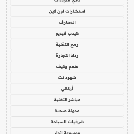
نادي الترددات
استشارات اون لاين
المعارف
هيدب فيديو
رمح التقنية
رذاذ التجارة
طعم وكيف
شهود نت
أركاني
مباشر التقنية
مدونة صحبة
شرقيات السياحة
موسوعة انوار