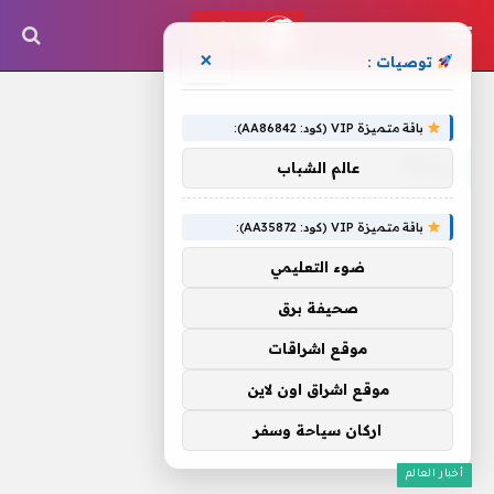
×
توصيات :
الرئيسية
»
زراعة
باقة متميزة VIP (كود: AA86842):
زراعة
عالم الشباب
باقة متميزة VIP (كود: AA35872):
ضوء التعليمي
صحيفة برق
موقع اشراقات
موقع اشراق اون لاين
اركان سياحة وسفر
أخبار العالم