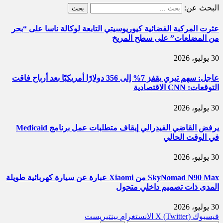
البحث عن:
عثرت المركبة الفضائية كيوريوسيتي التابعة لوكالة ناسا على “بحر
من المضلعات” على سطح المريخ
30 يوليو، 2026
عاجل: سهم تيري يقفز 7% إلى 356 دولارًا أمريكيًا بعد أرباح فاقت
التوقعات: CNN الاقتصادية
30 يوليو، 2026
يرفض القاضي الفيدرالي إيقاف متطلبات عمل برنامج Medicaid
في الوقت الحالي
30 يوليو، 2026
SkyNomad N90 Max من Xiaomi عبارة عن سيارة كهربائية طويلة
المدى ذات تصميم داخلي متحول
30 يوليو، 2026
فيسبوك
X (Twitter)
الانستغرام
بينتيريست