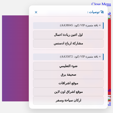
Close Menu
×
🚀 توصيات :
فيسبوك
X (Twitter)
الانستغرام
Threads
⭐ باقة متميزة VIP (كود: AA38045):
أخبار العالم
رياضة
اول اثنين ريادة اعمال
مال و أعمال
فن وإعلام
مشاركة ارباح ادسنس
تقنية
عاجل
منوعات
⭐ باقة متميزة VIP (كود: AA35872):
طب وصحة
سياسة
ضوء التعليمي
فيديو
العالم
صحيفة برق
سياحة و سفر
BUSINESS
موقع اشراقات
فيسبوك
X (Twitter)
الانستغرام
موقع اشراق اون لاين
اركان سياحة وسفر
الرئيسية
»
سيوضع