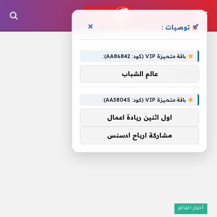
×
توصيات :
الرئيسية
»
صبرنا
باقة متميزة VIP (كود: AA86842):
صبرنا
عالم الشباب
باقة متميزة VIP (كود: AA38045):
اول اثنين ريادة اعمال
مشاركة ارباح ادسنس
أخبار العالم