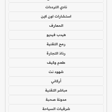
نادي الترددات
استشارات اون لاين
المعارف
هيدب فيديو
رمح التقنية
رذاذ التجارة
طعم وكيف
شهود نت
أركاني
مباشر التقنية
مدونة صحبة
شرقيات السياحة