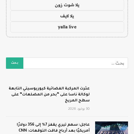
يلا شوت زون
يلا لايف
yalla live
عثرت المركبة الفضائية كيوريوسيتي التابعة
لوكالة ناسا على “بحر من المضلعات” على
سطح المريخ
30 يوليو، 2026
عاجل: سهم تيري يقفز 7% إلى 356 دولارًا
أمريكيًا بعد أرباح فاقت التوقعات: CNN