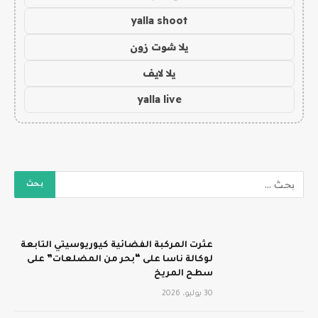
yalla shoot
يلا شوت زون
يلا لايف
yalla live
عثرت المركبة الفضائية كيوريوسيتي التابعة
لوكالة ناسا على “بحر من المضلعات” على
سطح المريخ
30 يوليو، 2026