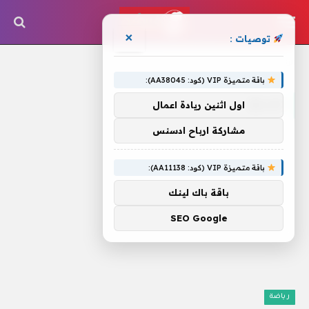
×
توصيات :
الرئيسية
»
صديق
باقة متميزة VIP (كود: AA38045):
صديق
اول اثنين ريادة اعمال
مشاركة ارباح ادسنس
باقة متميزة VIP (كود: AA11138):
باقة باك لينك
SEO Google
رياضة