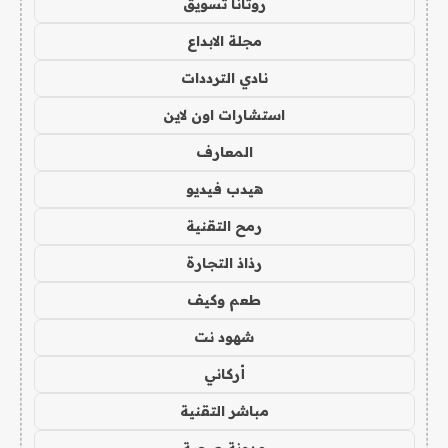
روتانا تسويق
مجلة الابداع
نادي الترددات
استشارات اون لاين
المعارف
هيدب فيديو
رمح التقنية
رذاذ التجارة
طعم وكيف
شهود نت
أركاني
مباشر التقنية
مدونة صحبة