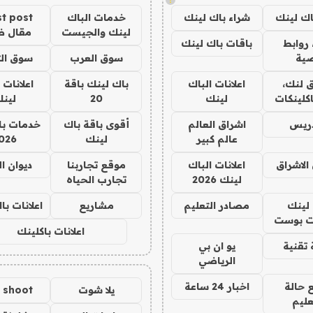
اك لينك
شراء باك لينك
خدمات الباك
t post
لينك والجيست
مقال 
روابط
باقات باك لينك
ية
سوق العرب
سوق الت
 لنك،
اعلانات الباك
باك لينك باقة
اعلانات 
كلينكات
لينك
20
لين
دريس
اشراق العالم
أقوى باقة باك
خدمات با
عالم كبير
لينك
026
الاشراق
اعلانات الباك
موقع تجاربنا
ديوان ا
لينك 2026
تجارب الحياه
لينك
مصادر التعليم
مشاريع
اعلانات ب
 بوست
اعلانات باكلينك
تقنية
يو ان بي
الرياضي
 حالة
اخبار 24 ساعة
يلا شوت
a shoot
عليم