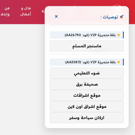
أخبار
مال و
فن
رياضة
العالم
أعمال
وإعلا
×
توصيات :
الرئيسية
»
ضيوف
باقة متميزة VIP (كود: AA26790):
ماسنجر المسلم
ضيوف
باقة متميزة VIP (كود: AA35872):
ضوء التعليمي
صحيفة برق
موقع اشراقات
موقع اشراق اون لاين
اركان سياحة وسفر