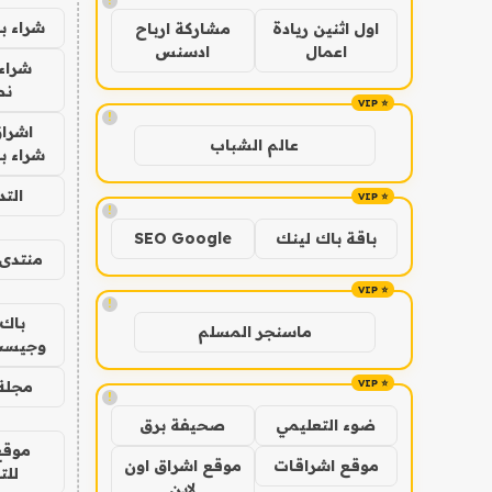
!
شراء ب
اول اثنين ريادة
مشاركة ارباح
اعمال
ادسنس
شراء 
نص
!
اشراق
عالم الشباب
شراء با
الت
!
باقة باك لينك
SEO Google
منتدى 
!
باك 
ماسنجر المسلم
وجيست
مجلة 
!
ضوء التعليمي
صحيفة برق
موقع
موقع اشراقات
موقع اشراق اون
للت
لاين