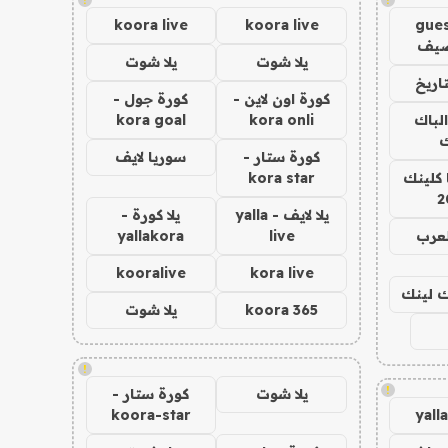
koora live
koora live
gues
ضيف
يلا شوت
يلا شوت
اريخ
كورة اون لاين -
كورة جول -
الباك
kora onli
kora goal
ك
كورة ستار -
سوريا لايف
 كلينك
kora star
2
يلا لايف - yalla
يلا كورة -
لعرب
live
yallakora
kooralive
kora live
اك لينك
koora 365
يلا شوت
!
!
يلا شوت
كورة ستار -
koora-star
yall