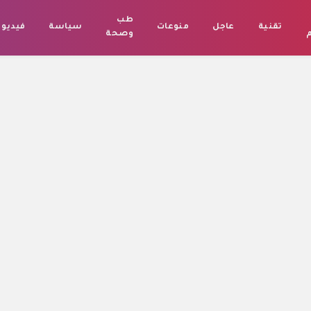
طب
تقنية
عاجل
منوعات
سياسة
فيديو
م
وصحة